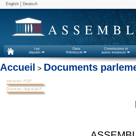
English
Deutsch
ASSEMBL
Les
Dans
Commissions et
députés
l'Hémicycle
autres instances
Accueil
Documents parleme
>
ASSEMBL