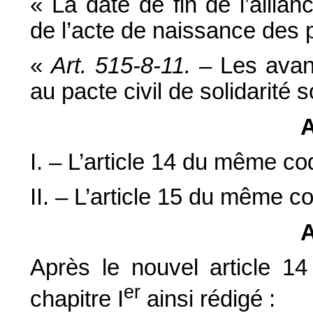
« La date de fin de l’allia
de l’acte de naissance des pa
«
Art. 515-8-11.
– Les avant
au pacte civil de solidarité s
A
I. – L’article 14 du même cod
II. – L’article 15 du même co
A
Après le nouvel article 1
er
chapitre I
ainsi rédigé :