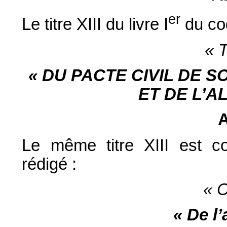
er
Le titre XIII du livre I
du cod
« 
« DU PACTE CIVIL DE 
ET DE L’A
A
Le même titre XIII est co
rédigé :
« C
« De l’