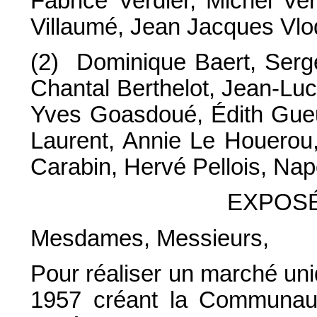
Fabrice Verdier, Michel Ver
Villaumé, Jean Jacques Vlod
(2) Dominique Baert, Serge
Chantal Berthelot, Jean-Lu
Yves Goasdoué, Édith Gueu
Laurent, Annie Le Houerou,
Carabin, Hervé Pellois, Napo
EXPOSÉ
Mesdames, Messieurs,
Pour réaliser un marché un
1957 créant la Communau