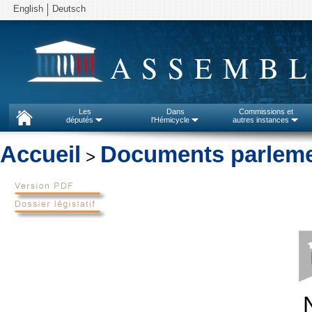
English
Deutsch
ASSEMBL
Les
Dans
Commissions et
députés
l'Hémicycle
autres instances
Accueil
Documents parleme
>