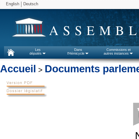
English
Deutsch
ASSEMBL
Les
Dans
Commissions et
députés
l'Hémicycle
autres instances
Accueil
Documents parleme
>