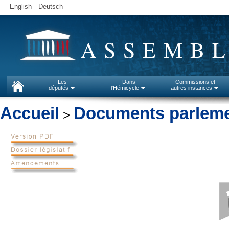
English
Deutsch
ASSEMBL
Les
Dans
Commissions et
députés
l'Hémicycle
autres instances
Accueil
Documents parleme
>