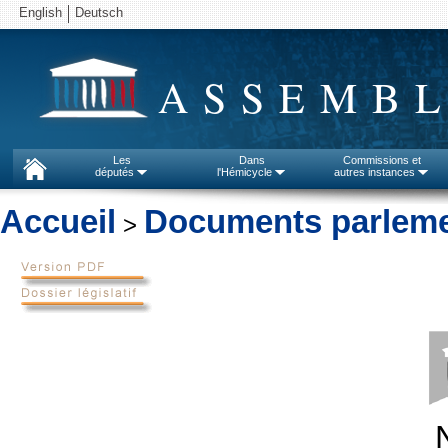
English
Deutsch
ASSEMBL
Les
Dans
Commissions et
députés
l'Hémicycle
autres instances
Accueil
Documents parleme
>