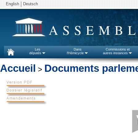
English
Deutsch
ASSEMBL
Les
Dans
Commissions et
députés
l'Hémicycle
autres instances
Accueil
Documents parleme
>