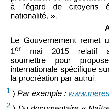
à l’égard de citoyens é
nationalité. ».
A
Le Gouvernement remet un
er
1
mai 2015 relatif aux
soumettre pour propose
internationale spécifique sur
la procréation par autrui.
1
)
Par exemple :
www.meres
2
)
Du documentaire « Naître 