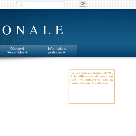
IONALE
Découvrir
Informations
l'Assemblée
pratiques
La version en format HTML,
à la différence de celle en
PDF, ne comprend pas la
numérotation des alinéas.