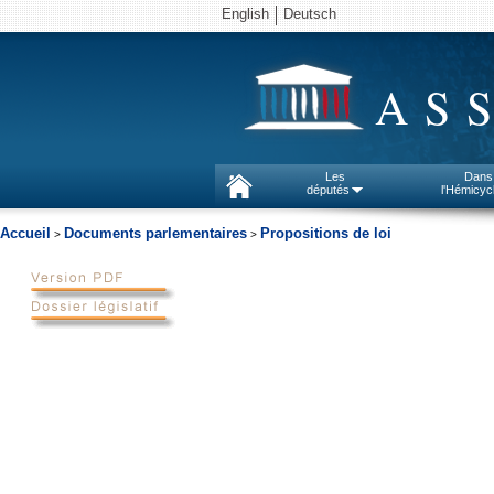
English
Deutsch
AS
Les
Dans
députés
l'Hémicyc
Accueil
Documents parlementaires
Propositions de loi
>
>