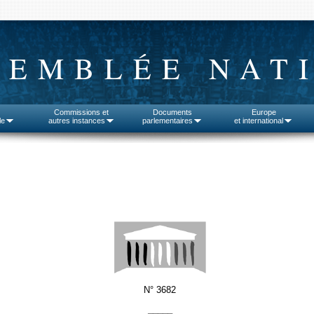
SEMBLÉE NAT
Commissions et
Documents
Europe
le
autres instances
parlementaires
et international
N° 3682
_____