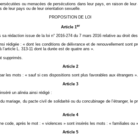
ersécutées ou menacées de persécutions dans leur pays, en raison de leur a
de leur pays ou de leur orientation sexuelle.
PROPOSITION DE LOI
er
Article 1
s sa rédaction issue de la loi n° 2016-274 du 7 mars 2016 relative au droit des
ainsi rédigée : « dont les conditions de délivrance et de renouvellement sont pr
l’article L. 313-11 dont la durée est de quatre ans ».
ont supprimés.
Article 2
ar les mots : « sauf si ces dispositions sont plus favorables aux étrangers ».
Article 3
nséré un alinéa ainsi rédigé :
on du mariage, du pacte civil de solidarité ou du concubinage de l’étranger, l
Article 4
e code, après le mot : « violences » sont insérés les mots : « familiales ou »
Article 5