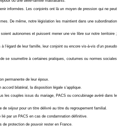
 époux ou une belle-famille maltraitants.
enir informées. Les conjoints ont là un moyen de pression qui ne peut
mmes. De même, notre législation les maintient dans une subordination
oient autonomes et puissent mener une vie libre sur notre territoire ;
à l’égard de leur famille, leur conjoint ou encore vis-à-vis d’un pseudo
nt de se soumettre à certaines pratiques, coutumes ou normes sociales
sion permanente de leur époux.
accord bilatéral, la disposition légale s’applique.
r tous les couples issus du mariage, PACS ou concubinage avéré dans le
 de séjour pour un titre délivré au titre du regroupement familial.
e lié par un PACS en cas de condamnation définitive.
 de protection de pouvoir rester en France.