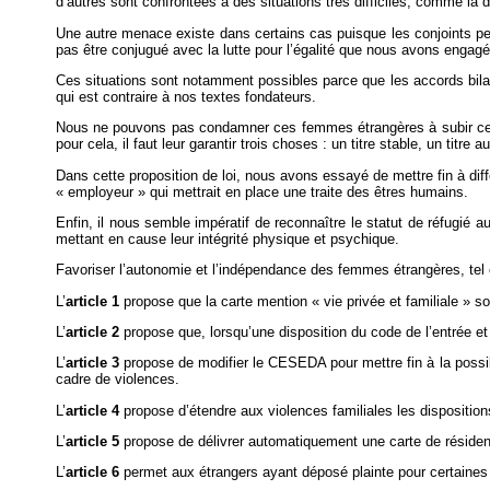
d’autres sont confrontées à des situations très difficiles, comme la d
Une autre menace existe dans certains cas puisque les conjoints peu
pas être conjugué avec la lutte pour l’égalité que nous avons engagé
Ces situations sont notamment possibles parce que les accords bilat
qui est contraire à nos textes fondateurs.
Nous ne pouvons pas condamner ces femmes étrangères à subir cette p
pour cela, il faut leur garantir trois choses : un titre stable, un titre 
Dans cette proposition de loi, nous avons essayé de mettre fin à diff
« employeur » qui mettrait en place une traite des êtres humains.
Enfin, il nous semble impératif de reconnaître le statut de réfugié
mettant en cause leur intégrité physique et psychique.
Favoriser l’autonomie et l’indépendance des femmes étrangères, tel es
L’
article 1
propose que la carte mention « vie privée et familiale » 
L’
article 2
propose que, lorsqu’une disposition du code de l’entrée et d
L’
article 3
propose
de modifier le CESEDA pour mettre fin à la possi
cadre de violences.
L’
article 4
propose d’étendre aux violences familiales les dispositions 
L’
article 5
propose de délivrer automatiquement une carte de résident
L’
article 6
permet aux étrangers ayant déposé plainte pour certaines