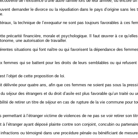
écouverte de l’existence d’une autre famille lors de leur arrivée, ou encore un
vent demander le divorce ou la répudiation dans le pays d’origine sans les t
e.
éraux, la technique de l’
exequatur
ne sont pas toujours favorables à ces fe
récarité financière, morale et psychologique. Il faut œuvrer à ce qu’elles s
autonome, une autorisation de travailler.
érentes situations qui font naître ou qui favorisent la dépendance des femmes 
 aux femmes qui se battent pour les droits de leurs semblables ou qui refuse
t l’objet de cette proposition de loi.
soit délivrée pour quatre ans, afin que ces femmes ne soient pas sous la pres
u séjour des étrangers et du droit d’asile est plus favorable qu’un traité ou un 
bilité de retirer un titre de séjour en cas de rupture de la vie commune pou
permettant à l’étranger victime de violences de ne pas se voir retirer son titre
 à l’étranger ayant déposé plainte contre son conjoint, concubin ou partenair
 infractions ou témoigné dans une procédure pénale ou bénéficiant de mesures