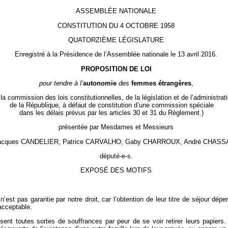
ASSEMBLÉE NATIONALE
CONSTITUTION DU 4 OCTOBRE 1958
QUATORZIÈME LÉGISLATURE
Enregistré à la Présidence de l’Assemblée nationale le 13 avril 2016.
PROPOSITION DE LOI
pour tendre à l’
autonomie
des
femmes étrangères
,
a commission des lois constitutionnelles, de la législation et de l’administrat
de la République, à défaut de constitution d’une commission spéciale
dans les délais prévus par les articles 30 et 31 du Règlement.)
présentée par Mesdames et Messieurs
-Jacques CANDELIER, Patrice CARVALHO, Gaby CHARROUX, André CHASSA
député-e-s.
EXPOSÉ DES MOTIFS
t pas garantie par notre droit, car l’obtention de leur titre de séjour dépen
acceptable.
sent toutes sortes de souffrances par peur de se voir retirer leurs papiers