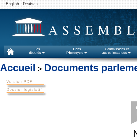
English
Deutsch
ASSEMBL
Les
Dans
Commissions et
députés
l'Hémicycle
autres instances
Accueil
Documents parleme
>