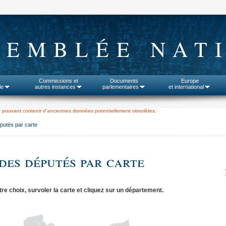
SEMBLÉE NAT
Commissions et
Documents
Europe
le
autres instances
parlementaires
et international
 pouvant contenir d'anciennes données potentiellement obsolètes.
putés par carte
des députés par carte
tre choix, survoler la carte et cliquez sur un département.