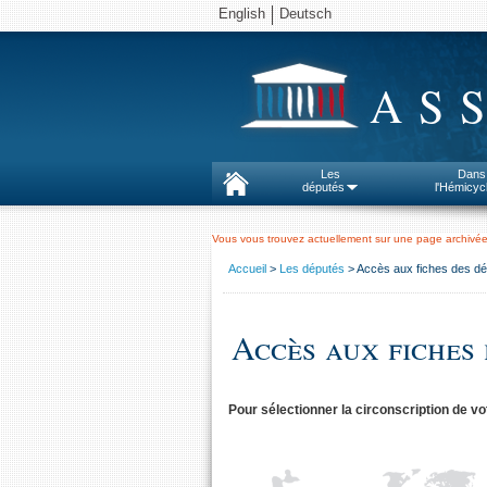
English
Deutsch
AS
Les
Dans
députés
l'Hémicyc
Vous vous trouvez actuellement sur une page archivée
Accueil
>
Les députés
> Accès aux fiches des dé
Accès aux fiches 
Pour sélectionner la circonscription de vo