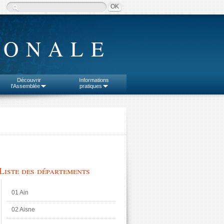
IONALE
Découvrir
Informations
l'Assemblée
pratiques
Liste des départements
01 Ain
02 Aisne