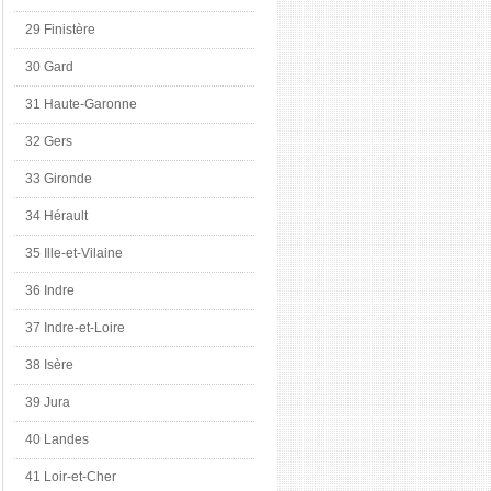
29 Finistère
30 Gard
31 Haute-Garonne
32 Gers
33 Gironde
34 Hérault
35 Ille-et-Vilaine
36 Indre
37 Indre-et-Loire
38 Isère
39 Jura
40 Landes
41 Loir-et-Cher