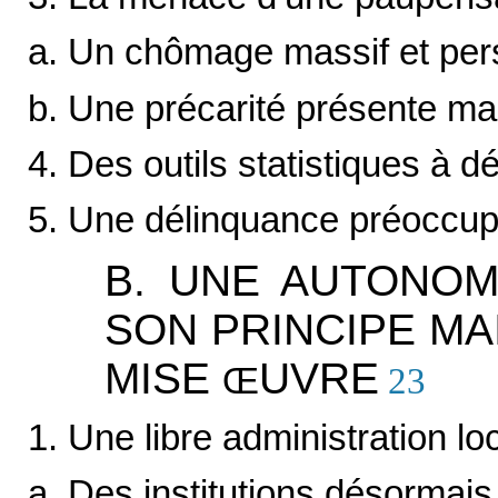
a. Un chômage massif et pers
b. Une précarité présente mais 
4. Des outils statistiques à d
5. Une délinquance préoccu
B. UNE AUTONO
SON PRINCIPE MA
MISE
UVRE
Œ
23
1. Une libre administration loc
a. Des institutions désormais