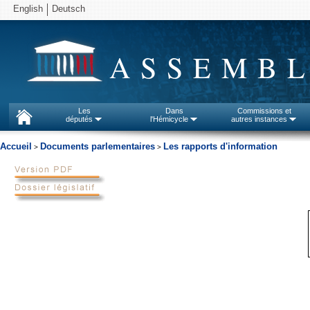
English
Deutsch
ASSEMBL
Les
Dans
Commissions et
députés
l'Hémicycle
autres instances
Accueil
Documents parlementaires
Les rapports d'information
>
>