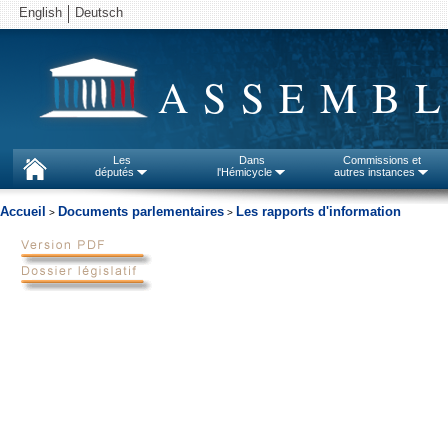
English
Deutsch
ASSEMBL
Les
Dans
Commissions et
députés
l'Hémicycle
autres instances
Accueil
Documents parlementaires
Les rapports d'information
>
>