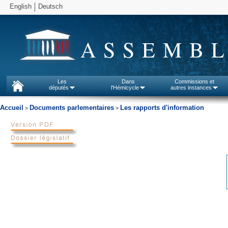
English
Deutsch
ASSEMBL
Les
Dans
Commissions et
députés
l'Hémicycle
autres instances
Accueil
Documents parlementaires
Les rapports d'information
>
>