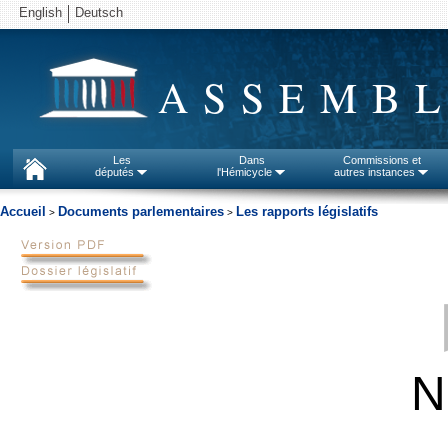
English
Deutsch
ASSEMBL
Les
Dans
Commissions et
députés
l'Hémicycle
autres instances
Accueil
Documents parlementaires
Les rapports législatifs
>
>
N