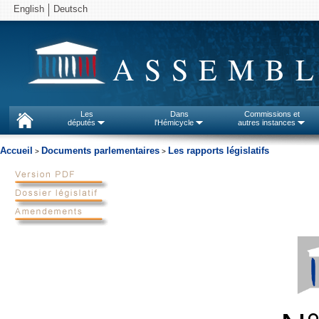
English
Deutsch
ASSEMBL
Les
Dans
Commissions et
députés
l'Hémicycle
autres instances
Accueil
Documents parlementaires
Les rapports législatifs
>
>