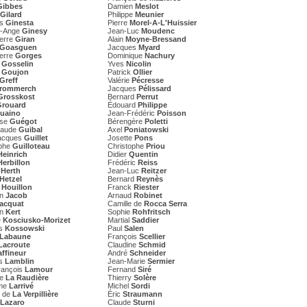
Gibbes
Damien
Meslot
Gilard
Philippe
Meunier
es
Ginesta
Pierre
Morel-A-L'Huissier
s-Ange
Ginesy
Jean-Luc
Moudenc
ierre
Giran
Alain
Moyne-Bressand
Goasguen
Jacques
Myard
ierre
Gorges
Dominique
Nachury
e
Gosselin
Yves
Nicolin
e
Goujon
Patrick
Ollier
Greff
Valérie
Pécresse
rommerch
Jacques
Pélissard
Grosskost
Bernard
Perrut
Grouard
Édouard
Philippe
uaino
Jean-Frédéric
Poisson
ise
Guégot
Bérengère
Poletti
laude
Guibal
Axel
Poniatowski
acques
Guillet
Josette
Pons
ophe
Guilloteau
Christophe
Priou
Heinrich
Didier
Quentin
Herbillon
Frédéric
Reiss
e
Herth
Jean-Luc
Reitzer
Hetzel
Bernard
Reynès
e
Houillon
Franck
Riester
an
Jacob
Arnaud
Robinet
acquat
Camille de
Rocca Serra
an
Kert
Sophie
Rohfritsch
e
Kosciusko-Morizet
Martial
Saddier
es
Kossowski
Paul
Salen
Labaune
François
Scellier
Lacroute
Claudine
Schmid
affineur
André
Schneider
es
Lamblin
Jean-Marie
Sermier
rançois
Lamour
Fernand
Siré
de
La Raudière
Thierry
Solère
ume
Larrivé
Michel
Sordi
s de
La Verpillière
Éric
Straumann
Lazaro
Claude
Sturni