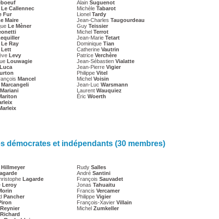
eboeuf
Alain
Suguenot
e
Le Callennec
Michèle
Tabarot
e Fur
Lionel
Tardy
e Maire
Jean-Charles
Taugourdeau
que
Le Mèner
Guy
Teissier
onetti
Michel
Terrot
equiller
Jean-Marie
Tetart
e
Le Ray
Dominique
Tian
e
Lett
Catherine
Vautrin
ève
Levy
Patrice
Verchère
que
Louwagie
Jean-Sébastien
Vialatte
Luca
Jean-Pierre
Vigier
urton
Philippe
Vitel
rançois
Mancel
Michel
Voisin
t
Marcangeli
Jean-Luc
Warsmann
Mariani
Laurent
Wauquiez
Mariton
Éric
Woerth
rleix
Marleix
es démocrates et indépendants (30 membres)
s
Hillmeyer
Rudy
Salles
agarde
André
Santini
hristophe
Lagarde
François
Sauvadet
e
Leroy
Jonas
Tahuaitu
Morin
Francis
Vercamer
nd
Pancher
Philippe
Vigier
Piron
François-Xavier
Villain
Reynier
Michel
Zumkeller
Richard