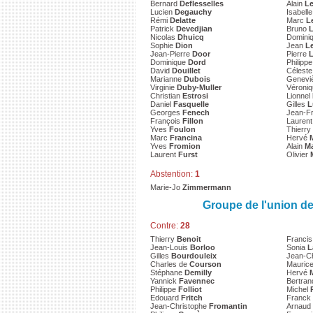
Bernard
Deflesselles
Alain
L
Lucien
Degauchy
Isabell
Rémi
Delatte
Marc
L
Patrick
Devedjian
Bruno
L
Nicolas
Dhuicq
Domini
Sophie
Dion
Jean
Le
Jean-Pierre
Door
Pierre
L
Dominique
Dord
Philipp
David
Douillet
Célest
Marianne
Dubois
Genevi
Virginie
Duby-Muller
Véroni
Christian
Estrosi
Lionnel
Daniel
Fasquelle
Gilles
L
Georges
Fenech
Jean-F
François
Fillon
Lauren
Yves
Foulon
Thierry
Marc
Francina
Hervé
Yves
Fromion
Alain
Ma
Laurent
Furst
Olivier
Abstention:
1
Marie-Jo
Zimmermann
Groupe de l'union d
Contre:
28
Thierry
Benoit
Franci
Jean-Louis
Borloo
Sonia
L
Gilles
Bourdouleix
Jean-C
Charles de
Courson
Mauric
Stéphane
Demilly
Hervé
Yannick
Favennec
Bertra
Philippe
Folliot
Michel
Edouard
Fritch
Franck
Jean-Christophe
Fromantin
Arnaud