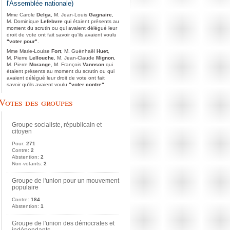
l'Assemblée nationale)
Mme Carole
Delga
, M. Jean-Louis
Gagnaire
,
M. Dominique
Lefebvre
qui étaient présents au
moment du scrutin ou qui avaient délégué leur
droit de vote ont fait savoir qu'ils avaient voulu
"voter pour"
.
Mme Marie-Louise
Fort
, M. Guénhaël
Huet
,
M. Pierre
Lellouche
, M. Jean-Claude
Mignon
,
M. Pierre
Morange
, M. François
Vannson
qui
étaient présents au moment du scrutin ou qui
avaient délégué leur droit de vote ont fait
savoir qu'ils avaient voulu
"voter contre"
.
Votes des groupes
Groupe socialiste, républicain et
citoyen
Pour:
271
Contre:
2
Abstention:
2
Non-votants:
2
Groupe de l'union pour un mouvement
populaire
Contre:
184
Abstention:
1
Groupe de l'union des démocrates et