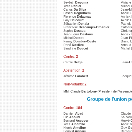
Seybah
Dagoma
Viviane
Yves
Daniel
Michel
Carlos
Da Silva
Jean-M
Pascal
Deguilhem
Annie
L
Florence
Delaunay
Annick
Guy
Delcourt
Axelle
L
Sébastien
Denaja
Patrick
Françoise
Descamps-Crosnier
Cather
Sophie
Dessus
Christ
Jean-Louis
Destans
Annick
Michel
Destot
Jean-P
Fanny
Dombre-Coste
Bruno
René
Dosière
Arnaud
Sandrine
Doucet
Michel
Contre:
2
Carole
Delga
Jean-L
Abstention:
2
Jérôme
Lambert
Jacqu
Non-votants:
2
MM. Claude
Bartolone
(Président de l'Assemblé
Groupe de l'union 
Contre:
184
Damien
Abad
Claude
Elie
Aboud
Sauveu
Bernard
Accoyer
Hervé
Yves
Albarello
Annie
G
Nicole
Ameline
Guy
Ge
Benoist
Apparu
Bernar