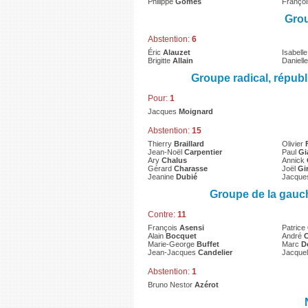
Philippe
Gomès
Franço
Grou
Abstention:
6
Éric
Alauzet
Isabell
Brigitte
Allain
Daniell
Groupe radical, répub
Pour:
1
Jacques
Moignard
Abstention:
15
Thierry
Braillard
Olivier
Jean-Noël
Carpentier
Paul
Gi
Ary
Chalus
Annick
Gérard
Charasse
Joël
Gi
Jeanine
Dubié
Jacqu
Groupe de la gauc
Contre:
11
François
Asensi
Patrice
Alain
Bocquet
André
Marie-George
Buffet
Marc
D
Jean-Jacques
Candelier
Jacque
Abstention:
1
Bruno Nestor
Azérot