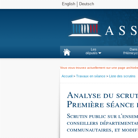
English
Deutsch
AS
Les
Dans
députés
l'Hémicyc
Vous vous trouvez actuellement sur une page archivée
Accueil
>
Travaux en séance
>
Liste des scrutins
Analyse du scrut
Première séance 
Scrutin public sur l'ensem
conseillers départementau
communautaires, et modifi