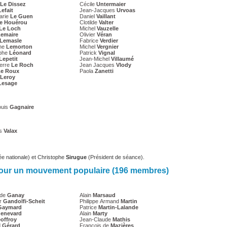
Le Dissez
Cécile
Untermaier
Lefait
Jean-Jacques
Urvoas
arie
Le Guen
Daniel
Vaillant
e Houérou
Clotilde
Valter
Le Loch
Michel
Vauzelle
emaire
Olivier
Véran
Lemasle
Fabrice
Verdier
ine
Lemorton
Michel
Vergnier
ophe
Léonard
Patrick
Vignal
Lepetit
Jean-Michel
Villaumé
ierre
Le Roch
Jean Jacques
Vlody
Le Roux
Paola
Zanetti
Leroy
Lesage
ouis
Gagnaire
es
Valax
e nationale) et Christophe
Sirugue
(Président de séance).
pour un mouvement populaire (196 membres)
 de
Ganay
Alain
Marsaud
r
Gandolfi-Scheit
Philippe Armand
Martin
Gaymard
Patrice
Martin-Lalande
enevard
Alain
Marty
offroy
Jean-Claude
Mathis
d
Gérard
François de
Mazières