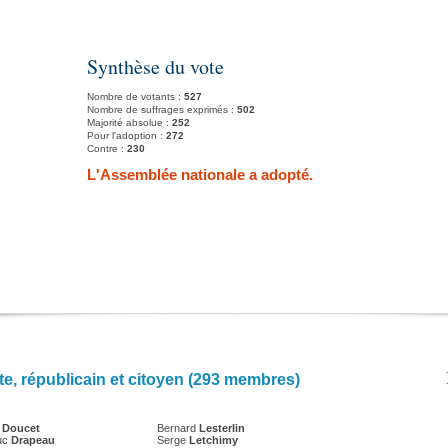
Synthèse du vote
Nombre de votants :
527
Nombre de suffrages exprimés :
502
Majorité absolue :
252
Pour l'adoption :
272
Contre :
230
L'Assemblée nationale a adopté.
te, républicain et citoyen (293 membres)
e
Doucet
Bernard
Lesterlin
uc
Drapeau
Serge
Letchimy