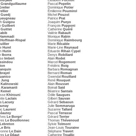
ourjade
Élisabeth
Pochon
t
Grandguillaume
Pascal
Popelin
Grelier
Dominique
Potier
ellier
Émilienne
Poumirol
e
Guedj
Michel
Pouzol
ueugneau
Patrice
Prat
th
Guigou
Joaquim
Pueyo
e
Guilbert
François
Pupponi
l
Guittet
Catherine
Quéré
abib
Valérie
Rabault
Hammadi
Monique
Rabin
e
Hoffman-Rispal
Dominique
Raimbourg
uillier
Marie
Récalde
ne
Hurel
Marie-Line
Reynaud
an
Hutin
Eduardo
Rihan Cypel
e
Iborra
Denys
Robiliard
ise
Imbert
Alain
Rodet
Issindou
Marcel
Rogemont
lton
Frédéric
Roig
Janquin
Barbara
Romagnan
ibrayel
Bernard
Roman
uanico
Gwendal
Rouillard
d
Jung
René
Rouquet
t
Kalinowski
Alain
Rousset
a
Karamanli
Boinali
Said
e
Kemel
Béatrice
Santais
esse
Khirouni
Odile
Saugues
ette
Laclais
Gilbert
Sauvan
ta
Lacuey
Gérard
Sebaoun
aunay
Julie
Sommaruga
uc
Laurent
Suzanne
Tallard
éautey
Pascal
Terrasse
-Yves
Le Borgn'
Gérard
Terrier
ves
Le Bouillonnec
Thomas
Thévenoud
Lebreton
Sylvie
Tolmont
Le Bris
Jean-Louis
Touraine
vonne
Le Dain
Stéphane
Travert
ves
Le Déaut
Catherine
Troallic