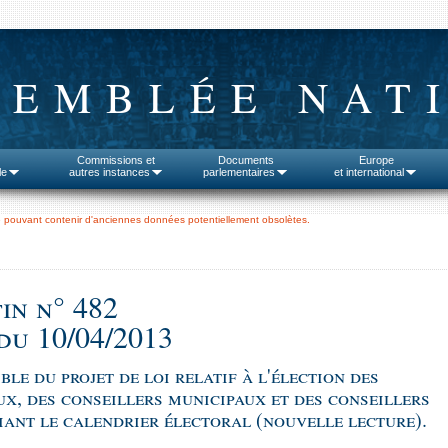
SEMBLÉE NAT
Commissions et
Documents
Europe
le
autres instances
parlementaires
et international
 pouvant contenir d'anciennes données potentiellement obsolètes.
in n° 482
du 10/04/2013
ble du projet de loi relatif à l'élection des
x, des conseillers municipaux et des conseillers
ant le calendrier électoral (nouvelle lecture).