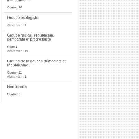
indépendants
Contre:
28
Groupe écologiste
Abstention:
6
Groupe radical, républicain,
démocrate et progressiste
Pour:
1
Abstention:
15
Groupe de la gauche démocrate et
républicaine
Contre:
11
Abstention:
1
Non inscrits
Contre:
5