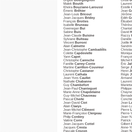
Brigitte
Bourguignon
Linda
G
Malek
Boutih
Lauren
Kheira
Bouziane-Laroussi
Estelle
Émeric
Bréhier
Jean
Gr
Jean-Louis
Bricout
Jérôm
Jean-Jacques
Bridey
Edith
G
François
Brottes
Élisabe
Isabelle
Bruneau
Thérès
Gwenegan
Bui
Chanta
Sabine
Buis
David
H
Jean-Claude
Buisine
Razzy
Sylviane
Bulteau
Danièl
Vincent
Burroni
Joëlle
H
Alain
Calmette
Sandri
Jean-Christophe
Cambadélis
Christi
Colette
Capdevielle
Moniqu
Yann
Capet
Franço
Christophe
Caresche
Michel
Fanélie
Carrey-Conte
Éric
Ja
Martine
Carrillon-Couvreur
Serge
Christophe
Castaner
Henri
J
Laurent
Cathala
Régis
J
Jean-Yves
Caullet
Arman
Nathalie
Chabanne
Lauren
Guy
Chambefort
Mariett
Jean-Paul
Chanteguet
Philipp
Marie-Anne
Chapdelaine
Chayn
Guy-Michel
Chauveau
Bernad
Pascal
Cherki
Conchi
Jean-David
Ciot
Jean
L
Alain
Claeys
Jean-L
Jean-Michel
Clément
Pierre
L
Marie-Françoise
Clergeau
Pierre
Philip
Cordery
Jean-Y
Valérie
Corre
Patrick
Jean-Jacques
Cottel
Gilbert
Jacques
Cresta
Anne-Y
Pascale
Crozon
Jean-Y