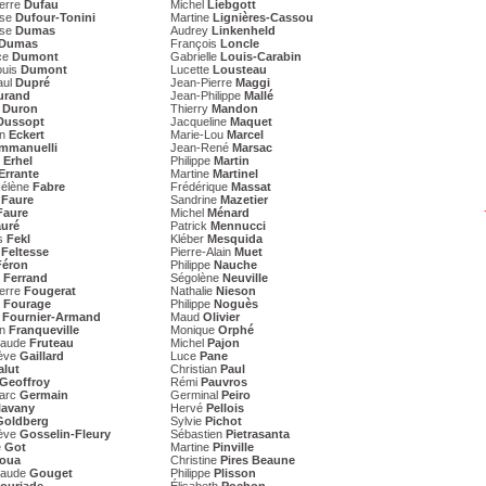
ierre
Dufau
Michel
Liebgott
ise
Dufour-Tonini
Martine
Lignières-Cassou
ise
Dumas
Audrey
Linkenheld
Dumas
François
Loncle
ce
Dumont
Gabrielle
Louis-Carabin
ouis
Dumont
Lucette
Lousteau
aul
Dupré
Jean-Pierre
Maggi
urand
Jean-Philippe
Mallé
e
Duron
Thierry
Mandon
Dussopt
Jacqueline
Maquet
an
Eckert
Marie-Lou
Marcel
mmanuelli
Jean-René
Marsac
e
Erhel
Philippe
Martin
Errante
Martine
Martinel
Hélène
Fabre
Frédérique
Massat
e
Faure
Sandrine
Mazetier
Faure
Michel
Ménard
uré
Patrick
Mennucci
as
Fekl
Kléber
Mesquida
t
Feltesse
Pierre-Alain
Muet
Féron
Philippe
Nauche
d
Ferrand
Ségolène
Neuville
ierre
Fougerat
Nathalie
Nieson
s
Fourage
Philippe
Noguès
e
Fournier-Armand
Maud
Olivier
an
Franqueville
Monique
Orphé
laude
Fruteau
Michel
Pajon
ève
Gaillard
Luce
Pane
alut
Christian
Paul
Geoffroy
Rémi
Pauvros
arc
Germain
Germinal
Peiro
lavany
Hervé
Pellois
Goldberg
Sylvie
Pichot
ève
Gosselin-Fleury
Sébastien
Pietrasanta
e
Got
Martine
Pinville
oua
Christine
Pires Beaune
laude
Gouget
Philippe
Plisson