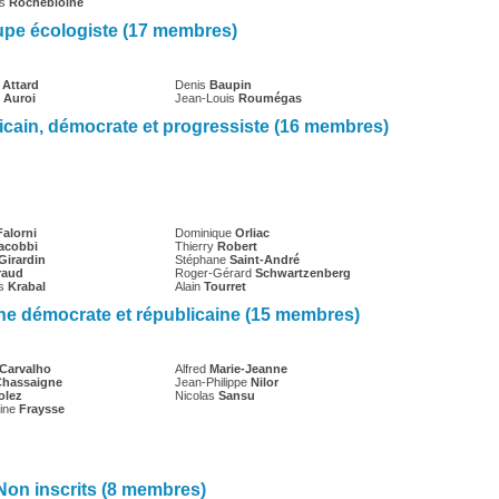
is
Rochebloine
pe écologiste (17 membres)
e
Attard
Denis
Baupin
e
Auroi
Jean-Louis
Roumégas
licain, démocrate et progressiste (16 membres)
Falorni
Dominique
Orliac
acobbi
Thierry
Robert
Girardin
Stéphane
Saint-André
raud
Roger-Gérard
Schwartzenberg
es
Krabal
Alain
Tourret
he démocrate et républicaine (15 membres)
Carvalho
Alfred
Marie-Jeanne
Chassaigne
Jean-Philippe
Nilor
olez
Nicolas
Sansu
line
Fraysse
Non inscrits (8 membres)