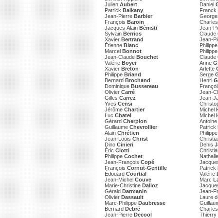
Julien
Aubert
Daniel
Patrick
Balkany
Franck
Jean-Pierre
Barbier
Georg
François
Baroin
Charle
Jacques Alain
Bénisti
Jean-P
Sylvain
Berrios
Claude
Xavier
Bertrand
Jean-P
Étienne
Blanc
Philipp
Marcel
Bonnot
Philipp
Jean-Claude
Bouchet
Claude
Valérie
Boyer
Anne
G
Xavier
Breton
Arlette
Philippe
Briand
Serge
Bernard
Brochand
Henri
G
Dominique
Bussereau
Franço
Olivier
Carré
Jean-C
Gilles
Carrez
Jean-J
Yves
Censi
Christ
Jérôme
Chartier
Michel
Luc
Chatel
Michel
Gérard
Cherpion
Antoin
Guillaume
Chevrollier
Patrick
Alain
Chrétien
Philipp
Jean-Louis
Christ
Christi
Dino
Cinieri
Denis
J
Éric
Ciotti
Christi
Philippe
Cochet
Nathali
Jean-François
Copé
Jacqu
François
Cornut-Gentille
Patrick
Édouard
Courtial
Valérie
Jean-Michel
Couve
Marc
L
Marie-Christine
Dalloz
Jacqu
Gérald
Darmanin
Jean-F
Olivier
Dassault
Laure 
Marc-Philippe
Daubresse
Guilla
Bernard
Debré
Charle
Jean-Pierre
Decool
Thierry