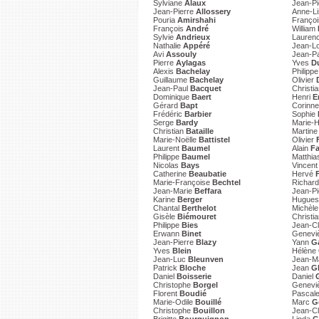
Sylviane
Alaux
Jean-P
Jean-Pierre
Allossery
Anne-L
Pouria
Amirshahi
Franço
François
André
William
Sylvie
Andrieux
Lauren
Nathalie
Appéré
Jean-L
Avi
Assouly
Jean-P
Pierre
Aylagas
Yves
D
Alexis
Bachelay
Philipp
Guillaume
Bachelay
Olivier
Jean-Paul
Bacquet
Christi
Dominique
Baert
Henri
E
Gérard
Bapt
Corinn
Frédéric
Barbier
Sophie
Serge
Bardy
Marie-
Christian
Bataille
Martin
Marie-Noëlle
Battistel
Olivier
Laurent
Baumel
Alain
Fa
Philippe
Baumel
Matthi
Nicolas
Bays
Vincen
Catherine
Beaubatie
Hervé
Marie-Françoise
Bechtel
Richar
Jean-Marie
Beffara
Jean-P
Karine
Berger
Hugue
Chantal
Berthelot
Michèl
Gisèle
Biémouret
Christi
Philippe
Bies
Jean-C
Erwann
Binet
Genevi
Jean-Pierre
Blazy
Yann
G
Yves
Blein
Hélène
Jean-Luc
Bleunven
Jean-M
Patrick
Bloche
Jean
G
Daniel
Boisserie
Daniel
Christophe
Borgel
Genevi
Florent
Boudié
Pascal
Marie-Odile
Bouillé
Marc
G
Christophe
Bouillon
Jean-C