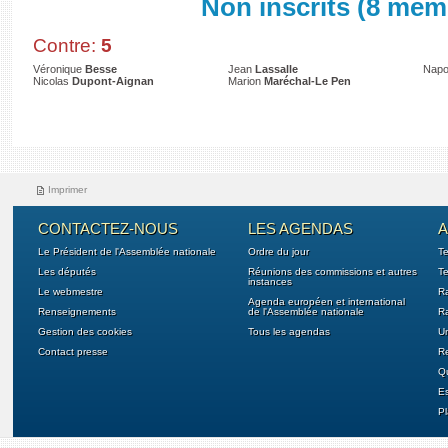
Non inscrits (8 mem
Contre:
5
Véronique
Besse
Jean
Lassalle
Napo
Nicolas
Dupont-Aignan
Marion
Maréchal-Le Pen
Imprimer
CONTACTEZ-NOUS
LES AGENDAS
A
Le Président de l'Assemblée nationale
Ordre du jour
T
Les députés
Réunions des commissions et autres
Te
instances
Le webmestre
Ra
Agenda européen et international
Renseignements
de l'Assemblée nationale
Ra
Gestion des cookies
Tous les agendas
U
Contact presse
Re
Qu
E
Pl