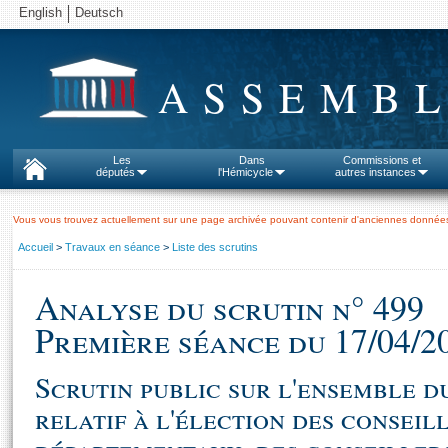
English
Deutsch
ASSEMBL
Les
Dans
Commissions et
députés
l'Hémicycle
autres instances
Vous vous trouvez actuellement sur une page archivée pouvant contenir d'anciennes données
Accueil
>
Travaux en séance
>
Liste des scrutins
Analyse du scrutin n° 499
Première séance du 17/04/2
Scrutin public sur l'ensemble du
relatif à l'élection des conseil