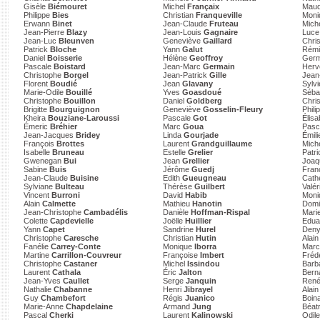
Gisèle
Biémouret
Michel
Françaix
Mau
Philippe
Bies
Christian
Franqueville
Mon
Erwann
Binet
Jean-Claude
Fruteau
Mich
Jean-Pierre
Blazy
Jean-Louis
Gagnaire
Luc
Jean-Luc
Bleunven
Geneviève
Gaillard
Chri
Patrick
Bloche
Yann
Galut
Rém
Daniel
Boisserie
Hélène
Geoffroy
Germ
Pascale
Boistard
Jean-Marc
Germain
Her
Christophe
Borgel
Jean-Patrick
Gille
Jean
Florent
Boudié
Jean
Glavany
Sylv
Marie-Odile
Bouillé
Yves
Goasdoué
Séba
Christophe
Bouillon
Daniel
Goldberg
Chri
Brigitte
Bourguignon
Geneviève
Gosselin-Fleury
Phili
Kheira
Bouziane-Laroussi
Pascale
Got
Élis
Émeric
Bréhier
Marc
Goua
Pasc
Jean-Jacques
Bridey
Linda
Gourjade
Émil
François
Brottes
Laurent
Grandguillaume
Mich
Isabelle
Bruneau
Estelle
Grelier
Patr
Gwenegan
Bui
Jean
Grellier
Joa
Sabine
Buis
Jérôme
Guedj
Fran
Jean-Claude
Buisine
Edith
Gueugneau
Cath
Sylviane
Bulteau
Thérèse
Guilbert
Valér
Vincent
Burroni
David
Habib
Mon
Alain
Calmette
Mathieu
Hanotin
Domi
Jean-Christophe
Cambadélis
Danièle
Hoffman-Rispal
Mari
Colette
Capdevielle
Joëlle
Huillier
Edu
Yann
Capet
Sandrine
Hurel
Den
Christophe
Caresche
Christian
Hutin
Alai
Fanélie
Carrey-Conte
Monique
Iborra
Marc
Martine
Carrillon-Couvreur
Françoise
Imbert
Fréd
Christophe
Castaner
Michel
Issindou
Barb
Laurent
Cathala
Éric
Jalton
Bern
Jean-Yves
Caullet
Serge
Janquin
Ren
Nathalie
Chabanne
Henri
Jibrayel
Alai
Guy
Chambefort
Régis
Juanico
Boina
Marie-Anne
Chapdelaine
Armand
Jung
Béat
Pascal
Cherki
Laurent
Kalinowski
Odil