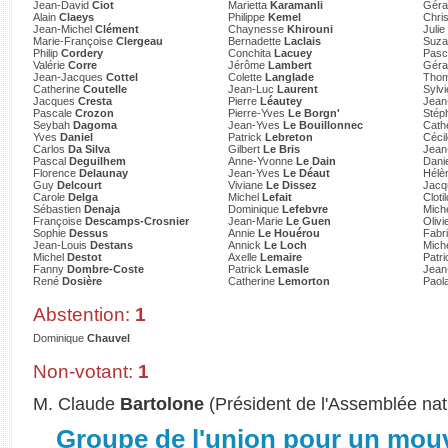
Jean-David
Ciot
Marietta
Karamanli
Gér
Alain
Claeys
Philippe
Kemel
Chri
Jean-Michel
Clément
Chaynesse
Khirouni
Julie
Marie-Françoise
Clergeau
Bernadette
Laclais
Suz
Philip
Cordery
Conchita
Lacuey
Pasc
Valérie
Corre
Jérôme
Lambert
Gér
Jean-Jacques
Cottel
Colette
Langlade
Tho
Catherine
Coutelle
Jean-Luc
Laurent
Sylv
Jacques
Cresta
Pierre
Léautey
Jean
Pascale
Crozon
Pierre-Yves
Le Borgn'
Stép
Seybah
Dagoma
Jean-Yves
Le Bouillonnec
Cath
Yves
Daniel
Patrick
Lebreton
Céci
Carlos
Da Silva
Gilbert
Le Bris
Jean
Pascal
Deguilhem
Anne-Yvonne
Le Dain
Dani
Florence
Delaunay
Jean-Yves
Le Déaut
Hélè
Guy
Delcourt
Viviane
Le Dissez
Jac
Carole
Delga
Michel
Lefait
Cloti
Sébastien
Denaja
Dominique
Lefebvre
Mich
Françoise
Descamps-Crosnier
Jean-Marie
Le Guen
Olivi
Sophie
Dessus
Annie
Le Houérou
Fabr
Jean-Louis
Destans
Annick
Le Loch
Mich
Michel
Destot
Axelle
Lemaire
Patr
Fanny
Dombre-Coste
Patrick
Lemasle
Jean
René
Dosière
Catherine
Lemorton
Paol
Abstention:
1
Dominique
Chauvel
Non-votant:
1
M. Claude
Bartolone
(Président de l'Assemblée nat
Groupe de l'union pour un mou