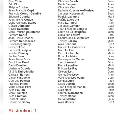
Dino
Cinieri
Christian
Jacob
Bern
Éric
Ciotti
Denis
Jacquat
Fra
Philippe
Cochet
Christian
Kert
Arn
Jean-François
Copé
Nathalie
Kosciusko-Morizet
Cami
François
Cornut-Gentille
Jacques
Kossowski
Soph
Édouard
Courtial
Patrick
Labaune
Marti
Jean-Michel
Couve
Valérie
Lacroute
Paul
Marie-Christine
Dalloz
Marc
Laffineur
Fran
Gérald
Darmanin
Jacques
Lamblin
Clau
Olivier
Dassault
Jean-François
Lamour
And
Marc-Philippe
Daubresse
Laure de
La Raudière
Jean
Bernard
Debré
Guillaume
Larrivé
Fer
Jean-Pierre
Decool
Charles de
La Verpillière
Thie
Bernard
Deflesselles
Thierry
Lazaro
Mich
Lucien
Degauchy
Alain
Leboeuf
Éric
Rémi
Delatte
Isabelle
Le Callennec
Clau
Patrick
Devedjian
Marc
Le Fur
Alai
Nicolas
Dhuicq
Pierre
Lellouche
Mich
Sophie
Dion
Bruno
Le Maire
Lion
Jean-Pierre
Door
Dominique
Le Mèner
Jean
Dominique
Dord
Jean
Leonetti
Guy
David
Douillet
Pierre
Lequiller
Mich
Marianne
Dubois
Philippe
Le Ray
Jean
Virginie
Duby-Muller
Céleste
Lett
Domi
Christian
Estrosi
Geneviève
Levy
Fran
Daniel
Fasquelle
Véronique
Louwagie
Cath
Georges
Fenech
Lionnel
Luca
Patr
François
Fillon
Gilles
Lurton
Jean
Marie-Louise
Fort
Jean-François
Mancel
Jean
Yves
Foulon
Alain
Marc
Phili
Marc
Francina
Laurent
Marcangeli
Mich
Yves
Fromion
Thierry
Mariani
Jean
Laurent
Furst
Hervé
Mariton
Laur
Claude de
Ganay
Alain
Marleix
Éric
Abstention:
1