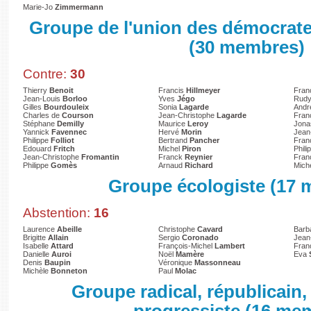
Marie-Jo
Zimmermann
Groupe de l'union des démocrate
(30 membres)
Contre:
30
Thierry
Benoit
Francis
Hillmeyer
Fran
Jean-Louis
Borloo
Yves
Jégo
Rud
Gilles
Bourdouleix
Sonia
Lagarde
And
Charles de
Courson
Jean-Christophe
Lagarde
Fran
Stéphane
Demilly
Maurice
Leroy
Jon
Yannick
Favennec
Hervé
Morin
Jean
Philippe
Folliot
Bertrand
Pancher
Fran
Edouard
Fritch
Michel
Piron
Phili
Jean-Christophe
Fromantin
Franck
Reynier
Fran
Philippe
Gomès
Arnaud
Richard
Mich
Groupe écologiste (17
Abstention:
16
Laurence
Abeille
Christophe
Cavard
Barb
Brigitte
Allain
Sergio
Coronado
Jean
Isabelle
Attard
François-Michel
Lambert
Fran
Danielle
Auroi
Noël
Mamère
Eva
Denis
Baupin
Véronique
Massonneau
Michèle
Bonneton
Paul
Molac
Groupe radical, républicain