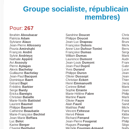
Groupe socialiste, républicain
membres)
Pour:
267
Ibrahim
Aboubacar
Sandrine
Doucet
Chri
Patricia
Adam
Philippe
Doucet
Anni
Sylviane
Alaux
Jean-Luc
Drapeau
Bru
Jean-Pierre
Allossery
Françoise
Dubois
Mich
Pouria
Amirshahi
Anne-Lise
Dufour-Tonini
Bern
François
André
Françoise
Dumas
Ser
Sylvie
Andrieux
William
Dumas
Mart
Nathalie
Appéré
Laurence
Dumont
Aud
Avi
Assouly
Jean-Louis
Dumont
Fran
Pierre
Aylagas
Jean-Paul
Dupré
Gabr
Alexis
Bachelay
Yves
Durand
Luce
Guillaume
Bachelay
Philippe
Duron
Jean
Jean-Paul
Bacquet
Olivier
Dussopt
Jean
Dominique
Baert
Christian
Eckert
Thie
Gérard
Bapt
Henri
Emmanuelli
Jacq
Frédéric
Barbier
Corinne
Erhel
Mari
Serge
Bardy
Sophie
Errante
Jea
Ericka
Bareigts
Marie-Hélène
Fabre
Phili
Christian
Bataille
Martine
Faure
Mart
Marie-Noëlle
Battistel
Olivier
Faure
Fréd
Laurent
Baumel
Alain
Fauré
Sand
Philippe
Baumel
Matthias
Fekl
Mich
Catherine
Beaubatie
Vincent
Feltesse
Patr
Marie-Françoise
Bechtel
Hervé
Féron
Kléb
Jean-Marie
Beffara
Richard
Ferrand
Pierr
Luc
Belot
Jean-Pierre
Fougerat
Phili
Karine
Berger
Hugues
Fourage
Ségo
Chantal
Berthelot
Michèle
Fournier-Armand
Nath