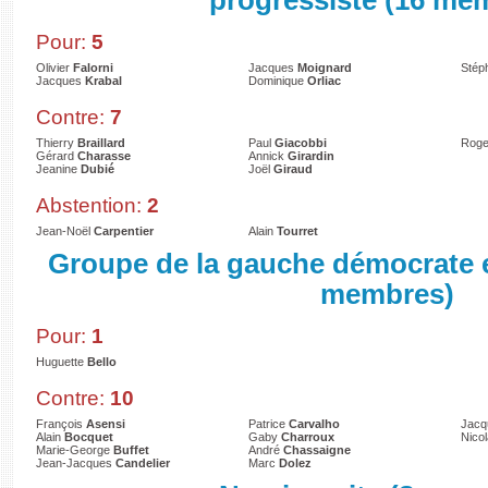
progressiste (16 me
Pour:
5
Olivier
Falorni
Jacques
Moignard
Stép
Jacques
Krabal
Dominique
Orliac
Contre:
7
Thierry
Braillard
Paul
Giacobbi
Roge
Gérard
Charasse
Annick
Girardin
Jeanine
Dubié
Joël
Giraud
Abstention:
2
Jean-Noël
Carpentier
Alain
Tourret
Groupe de la gauche démocrate e
membres)
Pour:
1
Huguette
Bello
Contre:
10
François
Asensi
Patrice
Carvalho
Jacq
Alain
Bocquet
Gaby
Charroux
Nico
Marie-George
Buffet
André
Chassaigne
Jean-Jacques
Candelier
Marc
Dolez