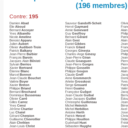
(196 membres)
Contre:
195
Damien
Abad
Sauveur
Gandolfi-Scheit
Olivi
Elie
Aboud
Hervé
Gaymard
Fra
Bernard
Accoyer
Annie
Genevard
Alai
Yves
Albarello
Guy
Geoffroy
Phil
Nicole
Ameline
Bernard
Gérard
Patr
Benoist
Apparu
Alain
Gest
Alai
Julien
Aubert
Daniel
Gibbes
Jean
Olivier
Audibert-Troin
Franck
Gilard
Fran
Patrick
Balkany
Georges
Ginesta
Dam
Jean-Pierre
Barbier
Charles-Ange
Ginesy
Phili
François
Baroin
Jean-Pierre
Giran
Jean
Jacques Alain
Bénisti
Claude
Goasguen
Pier
Sylvain
Berrios
Jean-Pierre
Gorges
Pier
Xavier
Bertrand
Philippe
Gosselin
Jean
Étienne
Blanc
Philippe
Goujon
Alai
Marcel
Bonnot
Claude
Greff
Jac
Jean-Claude
Bouchet
Anne
Grommerch
Domi
Valérie
Boyer
Arlette
Grosskost
Yve
Xavier
Breton
Serge
Grouard
Patr
Philippe
Briand
Henri
Guaino
Valér
Bernard
Brochand
Françoise
Guégot
Jac
Dominique
Bussereau
Jean-Claude
Guibal
Bern
Olivier
Carré
Jean-Jacques
Guillet
Édo
Gilles
Carrez
Christophe
Guilloteau
Jean
Yves
Censi
Michel
Heinrich
Bére
Jérôme
Chartier
Michel
Herbillon
Axel
Luc
Chatel
Antoine
Herth
Jose
Gérard
Cherpion
Patrick
Hetzel
Chri
Guillaume
Chevrollier
Philippe
Houillon
Didi
Alain
Chrétien
Guénhaël
Huet
Fréd
Jean-Louis
Christ
Sébastien
Huyghe
Jean