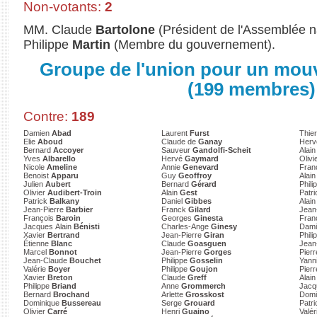
Non-votants:
2
MM. Claude
Bartolone
(Président de l'Assemblée na
Philippe
Martin
(Membre du gouvernement).
Groupe de l'union pour un mou
(199 membres)
Contre:
189
Damien
Abad
Laurent
Furst
Thie
Elie
Aboud
Claude de
Ganay
Her
Bernard
Accoyer
Sauveur
Gandolfi-Scheit
Alai
Yves
Albarello
Hervé
Gaymard
Olivi
Nicole
Ameline
Annie
Genevard
Fra
Benoist
Apparu
Guy
Geoffroy
Alai
Julien
Aubert
Bernard
Gérard
Phil
Olivier
Audibert-Troin
Alain
Gest
Patr
Patrick
Balkany
Daniel
Gibbes
Alai
Jean-Pierre
Barbier
Franck
Gilard
Jean
François
Baroin
Georges
Ginesta
Fran
Jacques Alain
Bénisti
Charles-Ange
Ginesy
Dam
Xavier
Bertrand
Jean-Pierre
Giran
Phili
Étienne
Blanc
Claude
Goasguen
Jean
Marcel
Bonnot
Jean-Pierre
Gorges
Pier
Jean-Claude
Bouchet
Philippe
Gosselin
Yann
Valérie
Boyer
Philippe
Goujon
Pier
Xavier
Breton
Claude
Greff
Alai
Philippe
Briand
Anne
Grommerch
Jac
Bernard
Brochand
Arlette
Grosskost
Domi
Dominique
Bussereau
Serge
Grouard
Patr
Olivier
Carré
Henri
Guaino
Valér