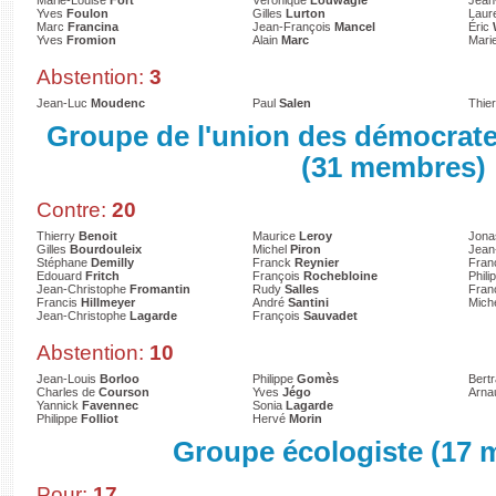
Marie-Louise
Fort
Véronique
Louwagie
Jean
Yves
Foulon
Gilles
Lurton
Laur
Marc
Francina
Jean-François
Mancel
Éric
Yves
Fromion
Alain
Marc
Mari
Abstention:
3
Jean-Luc
Moudenc
Paul
Salen
Thie
Groupe de l'union des démocrate
(31 membres)
Contre:
20
Thierry
Benoit
Maurice
Leroy
Jon
Gilles
Bourdouleix
Michel
Piron
Jean
Stéphane
Demilly
Franck
Reynier
Fran
Edouard
Fritch
François
Rochebloine
Phili
Jean-Christophe
Fromantin
Rudy
Salles
Fran
Francis
Hillmeyer
André
Santini
Mich
Jean-Christophe
Lagarde
François
Sauvadet
Abstention:
10
Jean-Louis
Borloo
Philippe
Gomès
Bert
Charles de
Courson
Yves
Jégo
Arn
Yannick
Favennec
Sonia
Lagarde
Philippe
Folliot
Hervé
Morin
Groupe écologiste (17
Pour:
17