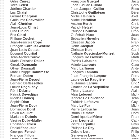
Gilles
Carrez
Françoise
Guégot
Jac
Yves
Censi
Jean-Claude
Guibal
Bern
Jérôme
Chartier
Jean-Jacques
Guillet
Édo
Luc
Chatel
Christophe
Guilloteau
Bére
Gérard
Cherpion
Michel
Heinrich
Axel
Guillaume
Chevrollier
Michel
Herbillon
Jose
Alain
Chrétien
Antoine
Herth
Chri
Jean-Louis
Christ
Patrick
Hetzel
Didi
Dino
Cinieri
Philippe
Houillon
Fréd
Éric
Ciotti
Guénhaël
Huet
Jean
Philippe
Cochet
Sébastien
Huyghe
Bern
Jean-François
Copé
Christian
Jacob
Fra
François
Cornut-Gentille
Denis
Jacquat
Arn
Jean-Louis
Costes
Christian
Kert
Cami
Édouard
Courtial
Nathalie
Kosciusko-Morizet
Soph
Jean-Michel
Couve
Jacques
Kossowski
Marti
Marie-Christine
Dalloz
Patrick
Labaune
Fran
Gérald
Darmanin
Valérie
Lacroute
Clau
Olivier
Dassault
Marc
Laffineur
And
Marc-Philippe
Daubresse
Jacques
Lamblin
Jean
Bernard
Debré
Jean-François
Lamour
Fer
Jean-Pierre
Decool
Laure de
La Raudière
Mich
Bernard
Deflesselles
Guillaume
Larrivé
Éric
Lucien
Degauchy
Charles de
La Verpillière
Clau
Rémi
Delatte
Thierry
Lazaro
Alai
Patrick
Devedjian
Alain
Leboeuf
Mich
Nicolas
Dhuicq
Isabelle
Le Callennec
Jean
Sophie
Dion
Frédéric
Lefebvre
Guy
Jean-Pierre
Door
Marc
Le Fur
Mich
Dominique
Dord
Pierre
Lellouche
Jean
David
Douillet
Bruno
Le Maire
Domi
Marianne
Dubois
Dominique
Le Mèner
Fran
Virginie
Duby-Muller
Jean
Leonetti
Cath
Christian
Estrosi
Pierre
Lequiller
Patr
Daniel
Fasquelle
Philippe
Le Ray
Jean
Georges
Fenech
Céleste
Lett
Phili
François
Fillon
Geneviève
Levy
Mich