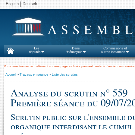
English
Deutsch
ASSEMBL
Les
Dans
Commissions et
députés
l'Hémicycle
autres instances
Vous vous trouvez actuellement sur une page archivée pouvant contenir d'anciennes données
Accueil
>
Travaux en séance
>
Liste des scrutins
Analyse du scrutin n° 559
Première séance du 09/07/2
Scrutin public sur l'ensemble du
organique interdisant le cumul