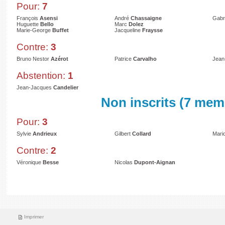
Pour:
7
François
Asensi
André
Chassaigne
Gabr
Huguette
Bello
Marc
Dolez
Marie-George
Buffet
Jacqueline
Fraysse
Contre:
3
Bruno Nestor
Azérot
Patrice
Carvalho
Jean
Abstention:
1
Jean-Jacques
Candelier
Non inscrits (7 mem
Pour:
3
Sylvie
Andrieux
Gilbert
Collard
Mari
Contre:
2
Véronique
Besse
Nicolas
Dupont-Aignan
Imprimer