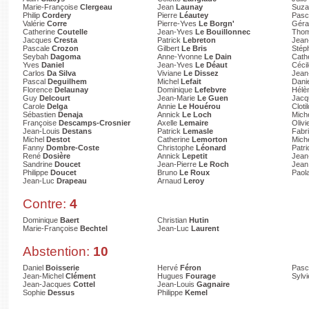
Marie-Françoise
Clergeau
Jean
Launay
Suz
Philip
Cordery
Pierre
Léautey
Pasc
Valérie
Corre
Pierre-Yves
Le Borgn'
Gér
Catherine
Coutelle
Jean-Yves
Le Bouillonnec
Tho
Jacques
Cresta
Patrick
Lebreton
Jean
Pascale
Crozon
Gilbert
Le Bris
Stép
Seybah
Dagoma
Anne-Yvonne
Le Dain
Cath
Yves
Daniel
Jean-Yves
Le Déaut
Céci
Carlos
Da Silva
Viviane
Le Dissez
Jean
Pascal
Deguilhem
Michel
Lefait
Dani
Florence
Delaunay
Dominique
Lefebvre
Hélè
Guy
Delcourt
Jean-Marie
Le Guen
Jac
Carole
Delga
Annie
Le Houérou
Cloti
Sébastien
Denaja
Annick
Le Loch
Mich
Françoise
Descamps-Crosnier
Axelle
Lemaire
Olivi
Jean-Louis
Destans
Patrick
Lemasle
Fabr
Michel
Destot
Catherine
Lemorton
Mich
Fanny
Dombre-Coste
Christophe
Léonard
Patr
René
Dosière
Annick
Lepetit
Jean
Sandrine
Doucet
Jean-Pierre
Le Roch
Jean
Philippe
Doucet
Bruno
Le Roux
Paol
Jean-Luc
Drapeau
Arnaud
Leroy
Contre:
4
Dominique
Baert
Christian
Hutin
Marie-Françoise
Bechtel
Jean-Luc
Laurent
Abstention:
10
Daniel
Boisserie
Hervé
Féron
Pasc
Jean-Michel
Clément
Hugues
Fourage
Sylv
Jean-Jacques
Cottel
Jean-Louis
Gagnaire
Sophie
Dessus
Philippe
Kemel