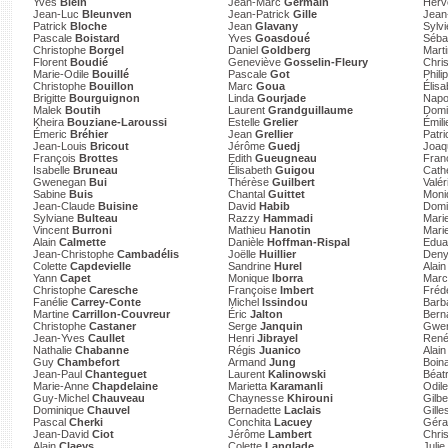
Yves
Blein
Jean-Marc
Germain
Her
Jean-Luc
Bleunven
Jean-Patrick
Gille
Jean
Patrick
Bloche
Jean
Glavany
Sylv
Pascale
Boistard
Yves
Goasdoué
Séba
Christophe
Borgel
Daniel
Goldberg
Mart
Florent
Boudié
Geneviève
Gosselin-Fleury
Chri
Marie-Odile
Bouillé
Pascale
Got
Phili
Christophe
Bouillon
Marc
Goua
Élis
Brigitte
Bourguignon
Linda
Gourjade
Napo
Malek
Boutih
Laurent
Grandguillaume
Domi
Kheira
Bouziane-Laroussi
Estelle
Grelier
Émil
Émeric
Bréhier
Jean
Grellier
Patr
Jean-Louis
Bricout
Jérôme
Guedj
Joa
François
Brottes
Edith
Gueugneau
Fran
Isabelle
Bruneau
Élisabeth
Guigou
Cath
Gwenegan
Bui
Thérèse
Guilbert
Valér
Sabine
Buis
Chantal
Guittet
Mon
Jean-Claude
Buisine
David
Habib
Domi
Sylviane
Bulteau
Razzy
Hammadi
Mari
Vincent
Burroni
Mathieu
Hanotin
Mari
Alain
Calmette
Danièle
Hoffman-Rispal
Edu
Jean-Christophe
Cambadélis
Joëlle
Huillier
Den
Colette
Capdevielle
Sandrine
Hurel
Alai
Yann
Capet
Monique
Iborra
Marc
Christophe
Caresche
Françoise
Imbert
Fréd
Fanélie
Carrey-Conte
Michel
Issindou
Barb
Martine
Carrillon-Couvreur
Éric
Jalton
Bern
Christophe
Castaner
Serge
Janquin
Gwe
Jean-Yves
Caullet
Henri
Jibrayel
Ren
Nathalie
Chabanne
Régis
Juanico
Alai
Guy
Chambefort
Armand
Jung
Boina
Jean-Paul
Chanteguet
Laurent
Kalinowski
Béat
Marie-Anne
Chapdelaine
Marietta
Karamanli
Odil
Guy-Michel
Chauveau
Chaynesse
Khirouni
Gilbe
Dominique
Chauvel
Bernadette
Laclais
Gille
Pascal
Cherki
Conchita
Lacuey
Gér
Jean-David
Ciot
Jérôme
Lambert
Chri
Alain
Claeys
Colette
Langlade
Julie