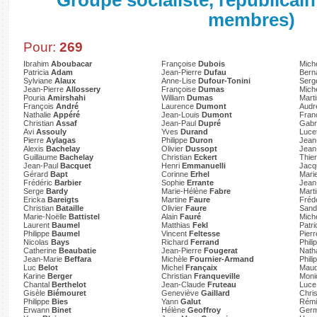
Groupe socialiste, républicain
membres)
Pour:
269
Ibrahim
Aboubacar
Françoise
Dubois
Mich
Patricia
Adam
Jean-Pierre
Dufau
Bern
Sylviane
Alaux
Anne-Lise
Dufour-Tonini
Ser
Jean-Pierre
Allossery
Françoise
Dumas
Mich
Pouria
Amirshahi
William
Dumas
Mart
François
André
Laurence
Dumont
Aud
Nathalie
Appéré
Jean-Louis
Dumont
Fran
Christian
Assaf
Jean-Paul
Dupré
Gabr
Avi
Assouly
Yves
Durand
Luce
Pierre
Aylagas
Philippe
Duron
Jean
Alexis
Bachelay
Olivier
Dussopt
Jean
Guillaume
Bachelay
Christian
Eckert
Thie
Jean-Paul
Bacquet
Henri
Emmanuelli
Jacq
Gérard
Bapt
Corinne
Erhel
Mari
Frédéric
Barbier
Sophie
Errante
Jea
Serge
Bardy
Marie-Hélène
Fabre
Mart
Ericka
Bareigts
Martine
Faure
Fréd
Christian
Bataille
Olivier
Faure
Sand
Marie-Noëlle
Battistel
Alain
Fauré
Mich
Laurent
Baumel
Matthias
Fekl
Patr
Philippe
Baumel
Vincent
Feltesse
Pierr
Nicolas
Bays
Richard
Ferrand
Phili
Catherine
Beaubatie
Jean-Pierre
Fougerat
Nath
Jean-Marie
Beffara
Michèle
Fournier-Armand
Phili
Luc
Belot
Michel
Françaix
Mau
Karine
Berger
Christian
Franqueville
Mon
Chantal
Berthelot
Jean-Claude
Fruteau
Luc
Gisèle
Biémouret
Geneviève
Gaillard
Chri
Philippe
Bies
Yann
Galut
Rém
Erwann
Binet
Hélène
Geoffroy
Germ