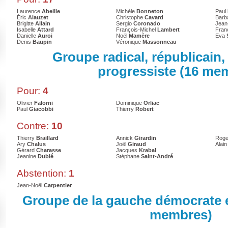
Laurence
Abeille
Michèle
Bonneton
Paul
Éric
Alauzet
Christophe
Cavard
Barb
Brigitte
Allain
Sergio
Coronado
Jean
Isabelle
Attard
François-Michel
Lambert
Fran
Danielle
Auroi
Noël
Mamère
Eva
Denis
Baupin
Véronique
Massonneau
Groupe radical, républicain
progressiste (16 me
Pour:
4
Olivier
Falorni
Dominique
Orliac
Paul
Giacobbi
Thierry
Robert
Contre:
10
Thierry
Braillard
Annick
Girardin
Roge
Ary
Chalus
Joël
Giraud
Alai
Gérard
Charasse
Jacques
Krabal
Jeanine
Dubié
Stéphane
Saint-André
Abstention:
1
Jean-Noël
Carpentier
Groupe de la gauche démocrate e
membres)