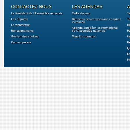
CONTACTEZ-NOUS
LES AGENDAS
A
Le Président de l'Assemblée nationale
Ordre du jour
T
Les députés
Réunions des commissions et autres
Te
instances
Le webmestre
Ra
Agenda européen et international
Renseignements
de l'Assemblée nationale
Ra
Gestion des cookies
Tous les agendas
U
Contact presse
Re
Qu
E
Pl