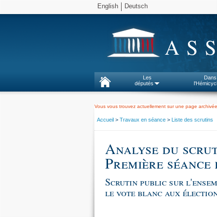
English
Deutsch
AS
Les
Dans
députés
l'Hémicyc
Vous vous trouvez actuellement sur une page archivée
Accueil
>
Travaux en séance
>
Liste des scrutins
Analyse du scrut
Première séance 
Scrutin public sur l'ensem
le vote blanc aux élection