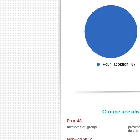
Pour l'adoption : 87
Groupe socialis
Pour:
48
membres du groupe
présent
de vote
Non-votants:
2