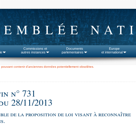
SEMBLÉE NAT
Commissions et
Documents
Europe
le
autres instances
parlementaires
et international
 pouvant contenir d'anciennes données potentiellement obsolètes.
in n° 731
du 28/11/2013
ble de la proposition de loi visant à reconnaître
s.