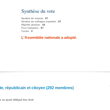
Synthèse du vote
Nombre de votants :
87
Nombre de suffrages exprimés :
87
Majorité absolue :
44
Pour l'adoption :
87
Contre :
0
L'Assemblée nationale a adopté.
te, républicain et citoyen (292 membres)
s ou ayant délégué leur droit