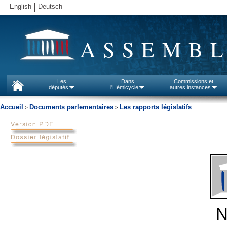
English
Deutsch
ASSEMBL
Les
Dans
Commissions et
députés
l'Hémicycle
autres instances
Accueil
Documents parlementaires
Les rapports législatifs
>
>
N