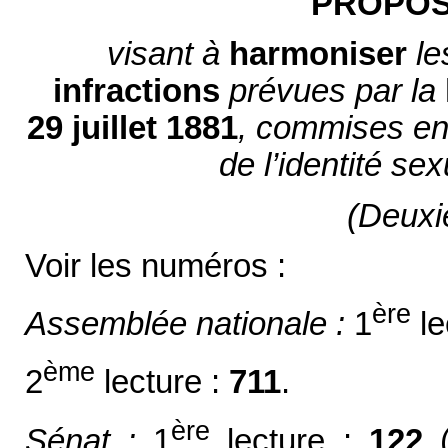
PROPOSI
visant à
harmoniser
le
infractions
prévues par la
29
juillet
1881
, commises en 
de l’identité se
(Deuxi
Voir les numéros :
ère
Assemblée nationale :
1
le
ème
2
lecture :
711
.
ère
Sénat :
1
lecture :
122