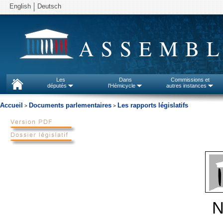
English
Deutsch
ASSEMBL
Les
Dans
Commissions et
députés
l'Hémicycle
autres instances
Accueil
Documents parlementaires
Les rapports législatifs
>
>
N