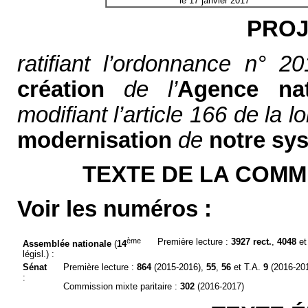
le 17 janvier 2017
PROJ
ratifiant l’ordonnance n° 2
création
de l’
Agence
na
modifiant l’article 166 de la 
modernisation
de
notre
sy
TEXTE DE LA COMMI
Voir les numéros :
ème
Première lecture :
3927 rect.
,
4048
et
Assemblée nationale
(
14
législ.) :
Sénat
Première lecture :
864
(2015-2016),
55
,
56
et T.A.
9
(2016-20
:
Commission mixte paritaire :
302
(2016-2017)