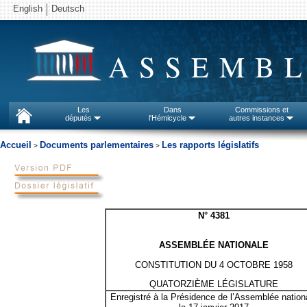
English
Deutsch
ASSEMBL
Les
Dans
Commissions et
députés
l'Hémicycle
autres instances
Accueil
Documents parlementaires
Les rapports législatifs
>
>
N° 4381
ASSEMBLÉE NATIONALE
CONSTITUTION DU 4 OCTOBRE 1958
QUATORZIÈME LÉGISLATURE
Enregistré à la Présidence de l’Assemblée nation