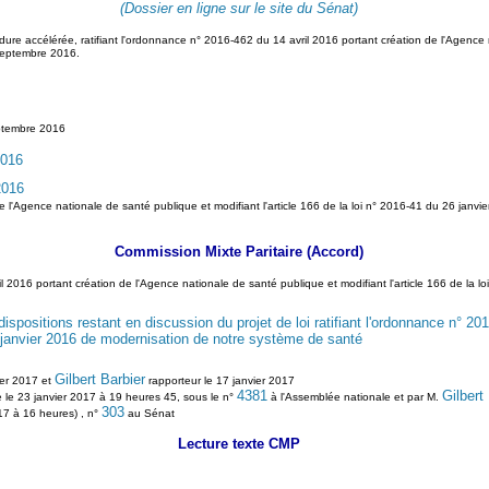
(Dossier en ligne sur le site du Sénat)
e accélérée, ratifiant l'ordonnance n° 2016-462 du 14 avril 2016 portant création de l'Agence na
septembre 2016.
ptembre 2016
2016
2016
 de l'Agence nationale de santé publique et modifiant l'article 166 de la loi n° 2016-41 du 26 jan
Commission Mixte Paritaire (Accord)
ril 2016 portant création de l'Agence nationale de santé publique et modifiant l'article 166 de la
spositions restant en discussion du projet de loi ratifiant l'ordonnance n° 20
26 janvier 2016 de modernisation de notre système de santé
Gilbert Barbier
ier 2017 et
rapporteur le 17 janvier 2017
4381
Gilbert
e le 23 janvier 2017 à 19 heures 45, sous le n°
à l'Assemblée nationale et par M.
303
017 à 16 heures) , n°
au Sénat
Lecture texte CMP