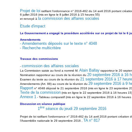
Projet de loi
ratifiant l’ordonnance n° 2016-462 du 14 avril 2016 portant créatio
6 juillet 2016 (mis en ligne le 8 juillet 2016 à 15 heures 55)
la commission des affaires sociales
et renvoyé à
.
Etude d'impact
Le Gouvernement a engagé la procédure accélérée sur ce projet de loi le 6 jui
Amendements
- Amendements déposés sur le texte n° 4048
- Recherche multicritère
Travaux des commissions
commission des affaires sociales
-
Alain Ballay
La Commission saisie au fond a nommé M.
rapporteur le 20 sept
20 septembre 2016 à 16 h
Nomination rapporteur au cours de la réunion du
21 septembre 2016 à 17 heur
Examen du texte au cours de la réunion du
29 septembre 2016 à 9 h
Amendements (Art. 88) au cours de la réunion du
Rapport
n° 4048 déposé le 21 septembre 2016 (mis en ligne le 23 septembre 20
Texte de la commission
(mis en ligne le 22 septembre 2016 à 16 heures 15
Annexe 1
- Tableau comparatif (mis en ligne le 22 septembre 2016 à 16 heures
Discussion en séance publique
ère
1
séance du jeudi 29 septembre 2016
Projet de loi ratifiant l'ordonnance n° 2016-462 du 14 avril 2016 portant création
TA n° 817
l'Assemblée nationale le 29 septembre 2016 ,