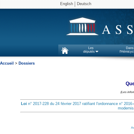
English
Deutsch
AS
Les
Dans
députés
l'Hémicyc
Accueil
>
Dossiers
Que
(Les info
Loi
n° 2017-228 du 24 février 2017 ratifiant l'ordonnance n° 2016-
modernis
As