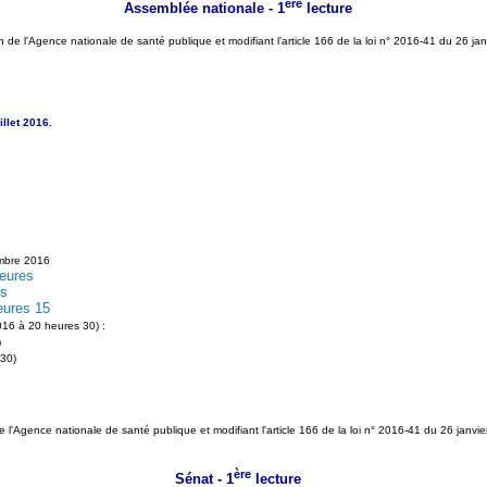
ère
Assemblée nationale - 1
lecture
n de l'Agence nationale de santé publique et modifiant l’article 166 de la loi n° 2016-41 du 26 j
llet 2016.
embre 2016
eures
es
eures 15
16 à 20 heures 30) :
)
 30)
 de l'Agence nationale de santé publique et modifiant l'article 166 de la loi n° 2016-41 du 26 ja
ère
Sénat - 1
lecture