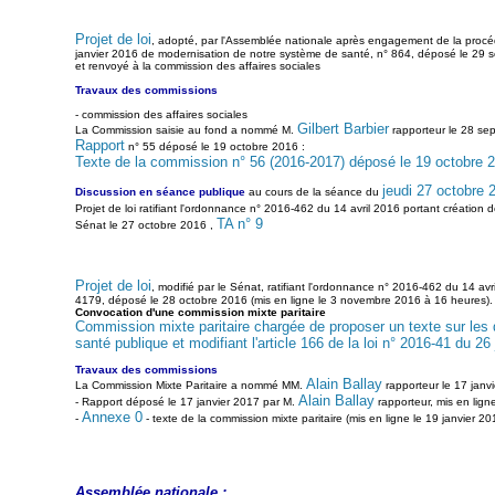
Projet de loi
, adopté, par l'Assemblée nationale après engagement de la procédur
janvier 2016 de modernisation de notre système de santé, n° 864, déposé le 29 
et renvoyé à la commission des affaires sociales
Travaux des commissions
- commission des affaires sociales
Gilbert Barbier
La Commission saisie au fond a nommé M.
rapporteur le 28 se
Rapport
n° 55 déposé le 19 octobre 2016 :
Texte de la commission n° 56 (2016-2017) déposé le 19 octobre 
jeudi 27 octobre 
Discussion en séance publique
au cours de la séance du
Projet de loi ratifiant l'ordonnance n° 2016-462 du 14 avril 2016 portant création
TA n° 9
Sénat le 27 octobre 2016 ,
Projet de loi
, modifié par le Sénat, ratifiant l'ordonnance n° 2016-462 du 14 av
4179, déposé le 28 octobre 2016 (mis en ligne le 3 novembre 2016 à 16 heures).
Convocation d'une commission mixte paritaire
Commission mixte paritaire chargée de proposer un texte sur les di
santé publique et modifiant l'article 166 de la loi n° 2016-41 du 
Travaux des commissions
Alain Ballay
La Commission Mixte Paritaire a nommé MM.
rapporteur le 17 janv
Alain Ballay
- Rapport déposé le 17 janvier 2017 par M.
rapporteur, mis en lign
Annexe 0
-
- texte de la commission mixte paritaire (mis en ligne le 19 janvier 2
Assemblée nationale :