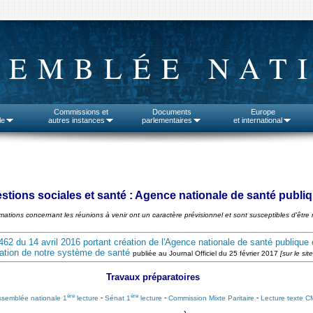
SEMBLÉE NAT
Commissions et
Documents
Europe
le
autres instances
parlementaires
et international
stions sociales et santé : Agence nationale de santé publi
rmations concernant les réunions à venir ont un caractère prévisionnel et sont susceptibles d'être 
462 du 14 avril 2016 portant création de l'Agence nationale de santé publique et
ation de notre système de santé
publiée au Journal Officiel du 25 février 2017
[sur le sit
Travaux préparatoires
ère
ère
semblée nationale 1
lecture
-
Sénat 1
lecture
-
Commission Mixte Paritaire
-
Lecture texte 