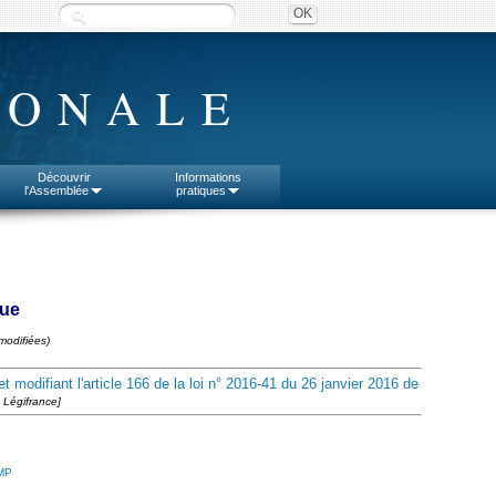
IONALE
Découvrir
Informations
l'Assemblée
pratiques
que
modifiées)
 modifiant l'article 166 de la loi n° 2016-41 du 26 janvier 2016 de
e Légifrance]
CMP