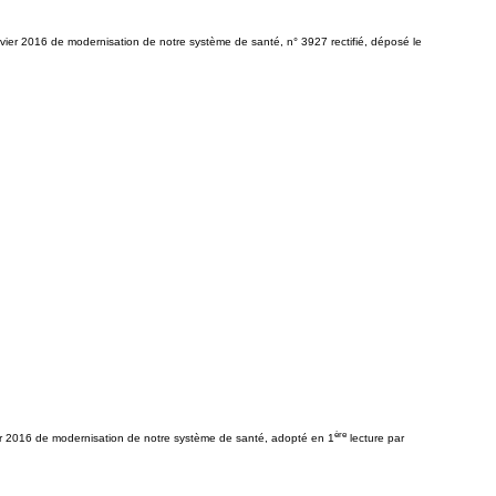
anvier 2016 de modernisation de notre système de santé, n° 3927 rectifié, déposé le
ère
nvier 2016 de modernisation de notre système de santé, adopté en 1
lecture par