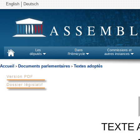
English
Deutsch
ASSEMBL
Les
Dans
Commissions et
députés
l'Hémicycle
autres instances
Accueil
Documents parlementaires
Textes adoptés
>
>
TEXTE 