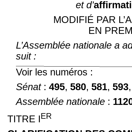
et d’
affirmat
MODIFIÉ PAR L
EN PREM
L’Assemblée nationale a ado
suit :
Voir les numéros :
Sénat
:
495
,
580
,
581
,
593
,
Assemblée nationale
:
112
ER
TITRE I