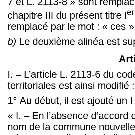
7 et L. 2113-8 » sont remplac
er
chapitre III du présent titre I
remplacé par le mot : « ces »
b)
Le deuxième alinéa est su
Art
I. – L’article L. 2113-6 du cod
territoriales est ainsi modifié :
1° Au début, il est ajouté un I 
« I. – En l’absence d’accord 
nom de la commune nouvelle 