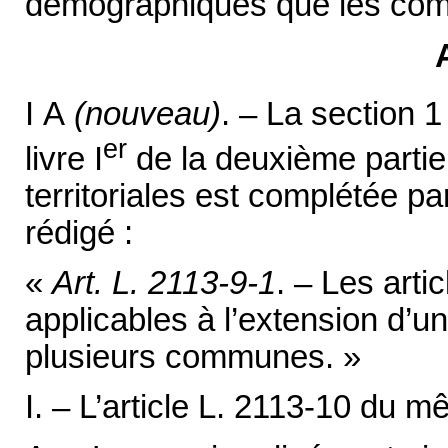
démographiques que les co
I A
(nouveau)
. – La section 1 
er
livre I
de la deuxième partie 
territoriales est complétée par
rédigé :
«
Art. L. 2113-9-1
. – Les arti
applicables à l’extension d’
plusieurs communes. »
I. – L’article L. 2113-10 du m