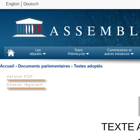
English
Deutsch
ASSEMBL
Les
Dans
Commissions et
députés
l'Hémicycle
autres instances
Accueil
Documents parlementaires
Textes adoptés
>
>
TEXTE 