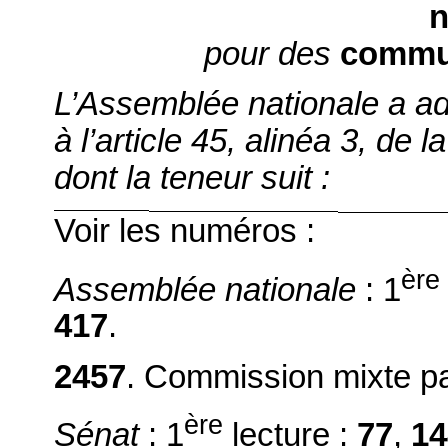
n
pour des
commu
L’Assemblée nationale a ad
à l’article 45, alinéa 3, de l
dont la teneur suit :
Voir les numéros :
ère
Assemblée nationale
: 1
417
.
2457
. Commission mixte par
ère
Sénat
: 1
lecture :
77
,
14