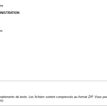
ère
INISTRATION
tes
aitements de texte. Les fichiers sortent compressés au format ZIP. Vous pou
is).