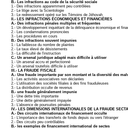
B.- Les infractions au code de la sécurité sociale
1.- Des infractions apparemment peu contrôlées
2.- Le litige avec la Scientologie
3.- Le redressement opéré sur les Témoins de Jéhovah
II.- LES INFRACTIONS ÉCONOMIQUES ET FINANCIÈRES
A.- Des infractions pénales multiples et fréquentes
1.- Un développement inquiétant de la délinquance économique et fina
2.- Les condamnations prononcées
3.- Les procédures en cours
B.- Des infractions souvent impunies
1.- La faiblesse du nombre de plaintes
2.- Le taux élevé de désistements
3.- La difficulté de l'instruction
C.- Un arsenal juridique adapté mais difficile à utiliser
1.- Un arsenal accru et perfectionné
2.- Un arsenal toutefois difficile à utiliser
III.- LA FRAUDE FISCALE
A.- Une fraude importante par son montant et la diversité des mal
1.- Les activités associatives non déclarées
2.- L'utilisation des sociétés filiales à des fins frauduleuses
3.- La distribution occulte de revenus
B.- une fraude généralement impunie
1.- Une dette très importante
2.- Une dette généralement impayée
3.- L'absence de poursuites pénales
IV.- LES DIMENSIONS INTERNATIONALES DE LA FRAUDE SECT
A.- Des circuits internationaux de financement occulte
1.- L'importance des transferts de fonds depuis ou vers l'étranger
2.- Des circuits peu contrôlables
B.- les exemples de financement international de sectes