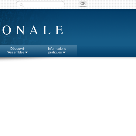
IONALE
Découvrir
Informations
l'Assemblée
pratiques