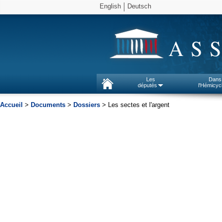
English
Deutsch
AS
Les
Dans
députés
l'Hémicyc
Accueil
>
Documents
>
Dossiers
> Les sectes et l'argent