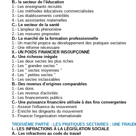
B.- le secteur de l'éducation
1.- Les enseignants recrutés
2.- Les méthodes éducatives commercialisées
3.- Les établissements contrôlés
4.- Les assistantes maternelles
C.- Le secteur de la santé
1.- L'ampleur du phénomène
2.- Les mesures proposées
D.- Le marché de la formation professionnelle
1.- Un marché propice au développement des pratiques sectaires
2.- Une réforme nécessaire
II.- UN POIDS FINANCIER INSOUPÇONNÉ
A.- Une richesse inégale
1.- Les deux sectes les plus riches
2.- Les " grandes sectes "
3.- Les " sectes moyennes "
4.- Les " petites sectes "
5.- Les sectes inclassables
B.- Des revenus d'origines comparables
1.- Les dons
2.- Les revenus d'activités
3.- Les financements publics
C.- Une puissance financière utilisée à des fins convergentes
1.- Asseoir l'influence du mouvement
2.- Enrichir les dirigeants du mouvement
3.- Financer l'organisation internationale
TROISIÈME PARTIE : LES PRATIQUES SECTAIRES : UNE FRAU
I.- LES INFRACTIONS À LA LÉGISLATION SOCIALE
A.- Les infractions au code du travail