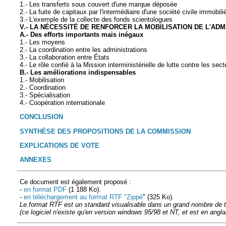
1.- Les transferts sous couvert d'une marque déposée
2.- La fuite de capitaux par l'intermédiaire d'une société civile immobili
3.- L'exemple de la collecte des fonds scientologues
V.- LA NÉCESSITÉ DE RENFORCER LA MOBILISATION DE L'ADM
A.- Des efforts importants mais inégaux
1.- Les moyens
2.- La coordination entre les administrations
3.- La collaboration entre États
4.- Le rôle confié à la Mission interministérielle de lutte contre les sec
B.- Les améliorations indispensables
1.- Mobilisation
2.- Coordination
3.- Spécialisation
4.- Coopération internationale
CONCLUSION
SYNTHÈSE DES PROPOSITIONS DE LA COMMISSION
EXPLICATIONS DE VOTE
ANNEXES
Ce document est également proposé :
-
en format PDF
(1 188 Ko).
-
en téléchargement au format RTF "Zippé
" (325 Ko).
Le format RTF est un standard visualisable dans un grand nombre de tr
(ce logiciel n'existe qu'en version windows 95/98 et NT, et est en angla