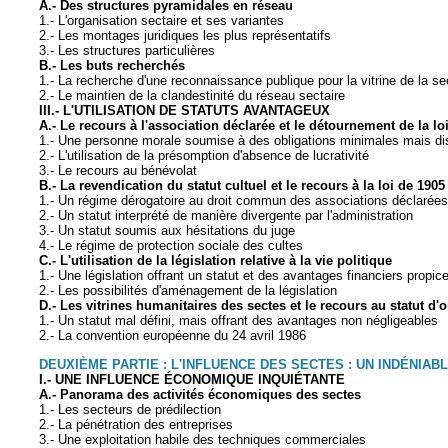
A.- Des structures pyramidales en réseau
1.- L'organisation sectaire et ses variantes
2.- Les montages juridiques les plus représentatifs
3.- Les structures particulières
B.- Les buts recherchés
1.- La recherche d'une reconnaissance publique pour la vitrine de la se
2.- Le maintien de la clandestinité du réseau sectaire
III.- L'UTILISATION DE STATUTS AVANTAGEUX
A.- Le recours à l'association déclarée et le détournement de la lo
1.- Une personne morale soumise à des obligations minimales mais dis
2.- L'utilisation de la présomption d'absence de lucrativité
3.- Le recours au bénévolat
B.- La revendication du statut cultuel et le recours à la loi de 1905
1.- Un régime dérogatoire au droit commun des associations déclarées
2.- Un statut interprété de manière divergente par l'administration
3.- Un statut soumis aux hésitations du juge
4.- Le régime de protection sociale des cultes
C.- L'utilisation de la législation relative à la vie politique
1.- Une législation offrant un statut et des avantages financiers pro
2.- Les possibilités d'aménagement de la législation
D.- Les vitrines humanitaires des sectes et le recours au statut 
1.- Un statut mal défini, mais offrant des avantages non négligeables
2.- La convention européenne du 24 avril 1986
DEUXIÈME PARTIE : L'INFLUENCE DES SECTES : UN INDÉNIA
I.- UNE INFLUENCE ÉCONOMIQUE INQUIÉTANTE
A.- Panorama des activités économiques des sectes
1.- Les secteurs de prédilection
2.- La pénétration des entreprises
3.- Une exploitation habile des techniques commerciales