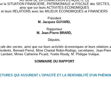
AU NOM DE LA COMMISSION D'ENQUÊTE (1)
sur la SITUATION FINANCIERE, PATRIMONIALE et FISCALE des SECTES,
ainsi que sur leurs ACTIVITES ECONOMIQUES
et leurs RELATIONS avec les MILIEUX ECONOMIQUES et FINANCIERS
Président
M. Jacques GUYARD,
Rapporteur
M. Jean-Pierre BRARD,
Députés.
iscale des sectes, ainsi que sur leurs activités économiques et leurs relation
ésidents,
Bernard Perrut, Mme Chantal Robin-Rodrigo
, secrétaires
, Jean-Pier
 Lambert, Mmes Catherine Picard, Yvette Roudy, M. Philippe Vuilque.
SOMMAIRE DU RAPPORT
UCTURES QUI ASSURENT L'OPACITÉ ET LA RENTABILITÉ D'UN PHÉN