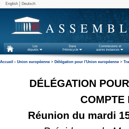
English
Deutsch
ASSEMBL
Les
Dans
Commissions et
députés
l'Hémicycle
autres instances
Accueil
Union européenne
>
Délégation pour l'Union européenne
>
Tra
>
DÉLÉGATION POUR
COMPTE 
Réunion du mardi 15