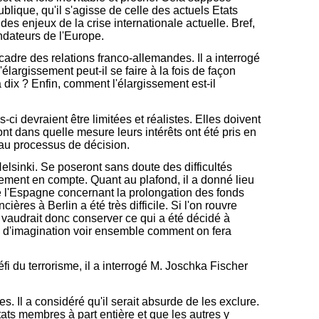
ublique, qu'il s'agisse de celle des actuels Etats
s enjeux de la crise internationale actuelle. Bref,
ndateurs de l'Europe.
adre des relations franco-allemandes. Il a interrogé
élargissement peut-il se faire à la fois de façon
dix ? Enfin, comment l'élargissement est-il
ci devraient être limitées et réalistes. Elles doivent
nt dans quelle mesure leurs intérêts ont été pris en
r au processus de décision.
elsinki. Se poseront sans doute des difficultés
nement en compte. Quant au plafond, il a donné lieu
i de l'Espagne concernant la prolongation des fonds
ères à Berlin a été très difficile. Si l'on rouvre
vaudrait donc conserver ce qui a été décidé à
p d'imagination voir ensemble comment on fera
i du terrorisme, il a interrogé M. Joschka Fischer
. Il a considéré qu'il serait absurde de les exclure.
ats membres à part entière et que les autres y