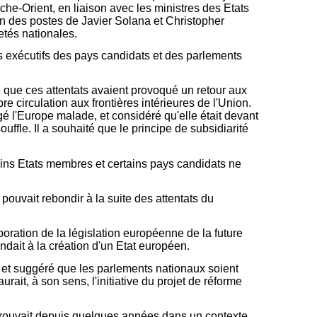
che-Orient, en liaison avec les ministres des Etats
on des postes de Javier Solana et Christopher
etés nationales.
s exécutifs des pays candidats et des parlements
é que ces attentats avaient provoqué un retour aux
e circulation aux frontières intérieures de l'Union.
ugé l'Europe malade, et considéré qu'elle était devant
uffle. Il a souhaité que le principe de subsidiarité
tains Etats membres et certains pays candidats ne
pouvait rebondir à la suite des attentats du
boration de la législation européenne de la future
ndait à la création d'un Etat européen.
 et suggéré que les parlements nationaux soient
ait, à son sens, l'initiative du projet de réforme
 trouvait depuis quelques années dans un contexte,