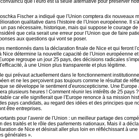
 convaincu que l'euro est la seule alternative pour préserver no
. Joschka Fischer a indiqué que l'Union comptera dix nouveaux 
oration qualitative dans l'histoire de l'Union européenne. Il s'ag
t un pas nécessaire, historique, mais qui suppose le courage de 
nsidéré que cela serait une erreur pour l'Union que de faire pati
réponses aux questions qui vont se poser.
s mentionnés dans la déclaration finale de Nice et qui feront l
à Nice détermine la nouvelle capacité de l'Union européenne et
'Europe regroupe un jour 25 pays, des décisions radicales s'impo
efficacité, à une Union plus transparente et plus légitime.
elle qui prévaut actuellement dans le fonctionnement institution
et ne les perçoivent pas toujours comme le résultat de réflexio
r que se développe le sentiment d'euroscepticisme. Une Europe 
era plusieurs heures ! Comment réunir les intérêts de 25 pays ? 
ptable car elle signifierait que l'Europe renonce à sa mission h
 des pays candidats, au regard des idées et des principes que no
nt être entreprises.
ortants pour l'avenir de l'Union : un meilleur partage des compét
on des traités et le rôle des parlements nationaux. Mais il a dé
ration de Nice et désirait aller plus loin en réfléchissant à un
es générales ».