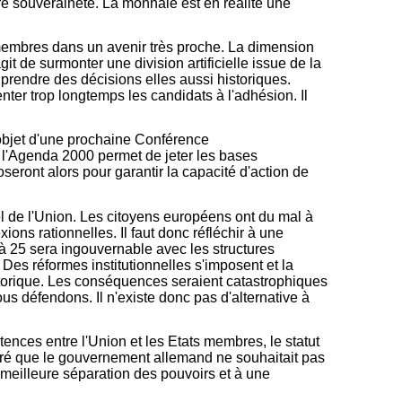
tre souveraineté. La monnaie est en réalité une
membres dans un avenir très proche. La dimension
it de surmonter une division artificielle issue de la
prendre des décisions elles aussi historiques.
enter trop longtemps les candidats à l'adhésion. Il
'objet d'une prochaine Conférence
 l'Agenda 2000 permet de jeter les bases
seront alors pour garantir la capacité d'action de
nel de l'Union. Les citoyens européens ont du mal à
ns rationnelles. Il faut donc réfléchir à une
à 25 sera ingouvernable avec les structures
Des réformes institutionnelles s'imposent et la
istorique. Les conséquences seraient catastrophiques
us défendons. Il n'existe donc pas d'alternative à
ences entre l'Union et les Etats membres, le statut
claré que le gouvernement allemand ne souhaitait pas
e meilleure séparation des pouvoirs et à une