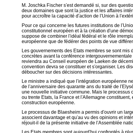
M. Joschka Fischer
s'est demandé si, sur des question
deux domaines que sont la justice et les affaires intér
pour accroître la capacité d'action de l'Union à l'exté
Pour ce qui concerne les futures institutions de l'Uni
constitutionnel européen et à la création d'une démoc
suppose de combiner l'idéal fédéral et le rôle irrempla
européenne que de fédérer des points de vue différents
Les gouvernements des Etats membres se sont mis d'a
concrètes avant la conférence intergouvernementale d
reviendra au Conseil européen de Laeken de décembre
convention devra se constituer et s'organiser. Les dis
déboucher sur des décisions intéressantes.
Le ministre a indiqué que l'intégration européenne ne
de l'anniversaire des quarante ans du traité de l'Elys
une nouvelle initiative commune. Mais le processus de
ou trente Etats, la France et l'Allemagne constituent
construction européenne.
Le processus de Blaesheim a permis d'ouvrir un large d
associent davantage et qu'au vu des opinions et intér
réjouit-il de la présente initiative de l'Assemblée nati
Les Etats membres sont aujourd'hui confrontés à plusi