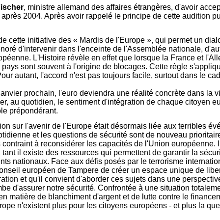
ischer
, ministre allemand des affaires étrangères, d'avoir accep
près 2004. Après avoir rappelé le principe de cette audition pu
 de cette initiative des « Mardis de l'Europe », qui permet un dia
 honoré d'intervenir dans l'enceinte de l'Assemblée nationale, d'
opéenne. L'Histoire révèle en effet que lorsque la France et l'
x pays sont souvent à l'origine de blocages. Cette règle s'appl
r autant, l'accord n'est pas toujours facile, surtout dans le cad
anvier prochain, l'euro deviendra une réalité concrète dans la 
r, au quotidien, le sentiment d'intégration de chaque citoyen eu
ôle prépondérant.
on sur l'avenir de l'Europe était désormais liée aux terribles 
ienne et les questions de sécurité sont de nouveau prioritaires, t
contraint à reconsidérer les capacités de l'Union européenne. Il
tant il existe des ressources qui permettent de garantir la sécuri
s nationaux. Face aux défis posés par le terrorisme internation
nseil européen de Tampere de créer un espace unique de liberté, d
igration et qu'il convient d'aborder ces sujets dans une perspe
combe d'assurer notre sécurité. Confrontée à une situation totalem
en matière de blanchiment d'argent et de lutte contre le financem
Europe n'existent plus pour les citoyens européens - et plus la qu