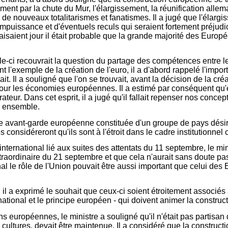
ment par la chute du Mur, l'élargissement, la réunification alle
e de nouveaux totalitarismes et fanatismes. Il a jugé que l'élarg
de l'impuissance et d'éventuels reculs qui seraient fortement pré
faisaient jour il était probable que la grande majorité des Europ
le-ci recouvrait la question du partage des compétences entre les
t l'exemple de la création de l'euro, il a d'abord rappelé l'imp
ait. Il a souligné que l'on se trouvait, avant la décision de la c
e pour les économies européennes. Il a estimé par conséquent qu'e
rateur. Dans cet esprit, il a jugé qu'il fallait repenser nos conc
n ensemble.
e avant-garde européenne constituée d'un groupe de pays désirant
considéreront qu'ils sont à l'étroit dans le cadre institutionne
 international lié aux suites des attentats du 11 septembre, le 
raordinaire du 21 septembre et que cela n'aurait sans doute pas
nal le rôle de l'Union pouvait être aussi important que celui de
 il a exprimé le souhait que ceux-ci soient étroitement associé
 national et le principe européen - qui doivent animer la constru
ns européennes, le ministre a souligné qu'il n'était pas partisan 
rs cultures, devait être maintenue. Il a considéré que la constru