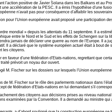
nt l'action positive de Javier Solana dans les Balkans et au Pro
t une accélération de la PESC. Il a émis l'hypothèse d'une fusi
ropéenne n'avait pas pour conséquence d'affaiblir les souverain
on pour l'Union européenne avait proposé une participation de
ordre mondial » depuis les attentats du 11 septembre. Il a estim
ue entre le Nord et le Sud et les effets de Schengen sur la libr
artiendra jamais de déclarer une guerre au nom de l'Europe. Il a j
f. Il a déclaré que le système européen actuel était à bout de so
t les citoyens.
 en faveur d'une fédération d'Etats-nations, regrettant que cer
 traité prévoit un noyau dur ouvert.
rogé M. Fischer sur les dossiers sur lesquels l'Union européenne 
ns de M. Fischer sur le rôle des parlements nationaux dans l'éla
cept de fédération d'Etats-nations en lui demandant s'il correspo
ttachement des citoyens aux décisions prises au niveau national
ns examinées par la Convention. Il a demandé au ministre qui aur
ervenants, a d'abord souligné que la construction européenne se