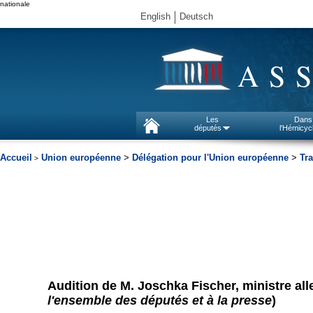
nationale
English
Deutsch
AS
Les
Dans
députés
l'Hémicyc
Accueil
Union européenne
>
Délégation pour l'Union européenne
>
Tra
>
Audition de M. Joschka Fischer, ministre all
l'ensemble des députés et à la presse
)