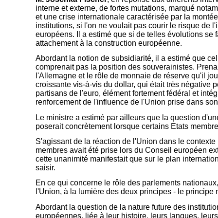
interne et externe, de fortes mutations, marqué notam
et une crise internationale caractérisée par la monté
institutions, si l'on ne voulait pas courir le risque 
européens. Il a estimé que si de telles évolutions se 
attachement à la construction européenne.
Abordant la notion de subsidiarité, il a estimé que cel
comprenait pas la position des souverainistes. Prenan
l'Allemagne et le rôle de monnaie de réserve qu'il jou
croissante vis-à-vis du dollar, qui était très négativ
partisans de l'euro, élément fortement fédéral et intég
renforcement de l'influence de l'Union prise dans so
Le ministre a estimé par ailleurs que la question d'un
poserait concrètement lorsque certains Etats membres 
S'agissant de la réaction de l'Union dans le contexte
membres avait été prise lors du Conseil européen ext
cette unanimité manifestait que sur le plan internatio
saisir.
En ce qui concerne le rôle des parlements nationaux,
l'Union, à la lumière des deux principes - le principe
Abordant la question de la nature future des institutio
européennes, liée à leur histoire, leurs langues, leu