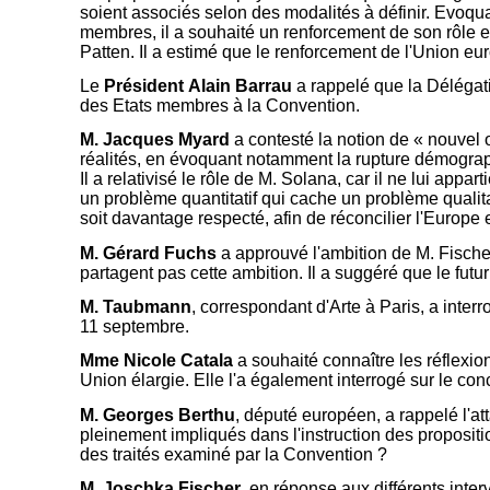
soient associés selon des modalités à définir. Evoqua
membres, il a souhaité un renforcement de son rôle e
Patten. Il a estimé que le renforcement de l'Union eu
Le
Président Alain Barrau
a rappelé que la Délégati
des Etats membres à la Convention.
M. Jacques Myard
a contesté la notion de « nouvel 
réalités, en évoquant notamment la rupture démographiq
Il a relativisé le rôle de M. Solana, car il ne lui app
un problème quantitatif qui cache un problème qualitati
soit davantage respecté, afin de réconcilier l'Europe e
M. Gérard
Fuchs
a approuvé l'ambition de M. Fischer
partagent pas cette ambition. Il a suggéré que le futur
M. Taubmann
, correspondant d'Arte à Paris, a inter
11 septembre.
Mme Nicole Catala
a souhaité connaître les réflexio
Union élargie. Elle l'a également interrogé sur le con
M. Georges Berthu
, député européen, a rappelé l'a
pleinement impliqués dans l'instruction des propositio
des traités examiné par la Convention ?
M. Joschka Fischer
, en réponse aux différents int