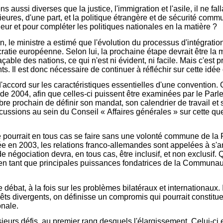
s aussi diverses que la justice, l'immigration et l'asile, il ne fa
ieures, d'une part, et la politique étrangère et de sécurité commu
rieur et pour compléter les politiques nationales en la matière ?
on, le ministre a estimé que l'évolution du processus d'intégrati
ratie européenne. Selon lui, la prochaine étape devrait être la 
çable des nations, ce qui n'est ni évident, ni facile. Mais c'est p
. Il est donc nécessaire de continuer à réfléchir sur cette idée 
ccord sur les caractéristiques essentielles d'une convention. 
e 2004, afin que celles-ci puissent être examinées par le Parl
 prochain de définir son mandat, son calendrier de travail et 
cussions au sein du Conseil « Affaires générales » sur cette que
 pourrait en tous cas se faire sans une volonté commune de la F
ée en 2003, les relations franco-allemandes sont appelées à s'amé
 négociation devra, en tous cas, être inclusif, et non exclusif. 
, en tant que principales puissances fondatrices de la Communau
ébat, à la fois sur les problèmes bilatéraux et internationaux. I
êts divergents, on définisse un compromis qui pourrait constitu
onale.
eurs défis, au premier rang desquels l'élargissement. Celui-ci e