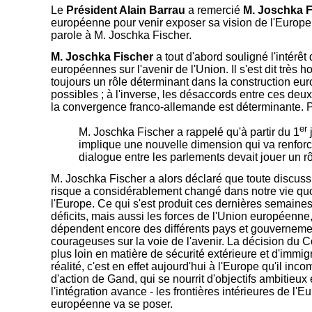
Le
Président Alain Barrau
a remercié
M. Joschka F
européenne pour venir exposer sa vision de l'Europe a
parole à M. Joschka Fischer.
M. Joschka Fischer
a tout d'abord souligné l'intérêt
européennes sur l'avenir de l'Union. Il s'est dit très
toujours un rôle déterminant dans la construction eur
possibles ; à l'inverse, les désaccords entre ces deu
la convergence franco-allemande est déterminante. Pou
er
M. Joschka Fischer a rappelé qu'à partir du 1
j
implique une nouvelle dimension qui va renforce
dialogue entre les parlements devait jouer un r
M. Joschka Fischer a alors déclaré que toute discussi
risque a considérablement changé dans notre vie quotid
l'Europe. Ce qui s'est produit ces dernières semaines 
déficits, mais aussi les forces de l'Union européenne, 
dépendent encore des différents pays et gouvernement
courageuses sur la voie de l'avenir. La décision du Co
plus loin en matière de sécurité extérieure et d'imm
réalité, c'est en effet aujourd'hui à l'Europe qu'il in
d'action de Gand, qui se nourrit d'objectifs ambitieux 
l'intégration avance - les frontières intérieures de l'
européenne va se poser.