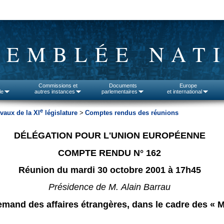
SEMBLÉE NAT
Commissions et
Documents
Europe
le
autres instances
parlementaires
et international
e
vaux de la XI
législature
>
Comptes rendus des réunions
DÉLÉGATION POUR L'UNION EUROPÉENNE
COMPTE RENDU N° 162
Réunion du mardi 30 octobre 2001 à 17h45
Présidence de M. Alain Barrau
emand des affaires étrangères, dans le cadre des « M