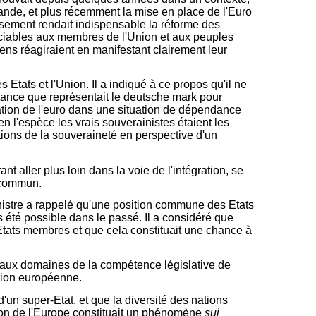
mande, et plus récemment la mise en place de l'Euro
issement rendait indispensable la réforme des
judiciables aux membres de l'Union et aux peuples
éens réagiraient en manifestant clairement leur
 Etats et l'Union. Il a indiqué à ce propos qu'il ne
ortance que représentait le deutsche mark pour
réation de l'euro dans une situation de dépendance
n l'espèce les vrais souverainistes étaient les
eptions de la souveraineté en perspective d'un
 aller plus loin dans la voie de l'intégration, se
l commun.
ministre a rappelé qu'une position commune des Etats
 été possible dans le passé. Il a considéré que
s Etats membres et que cela constituait une chance à
s aux domaines de la compétence législative de
ction européenne.
d'un super-Etat, et que la diversité des nations
ction de l'Europe constituait un phénomène
sui