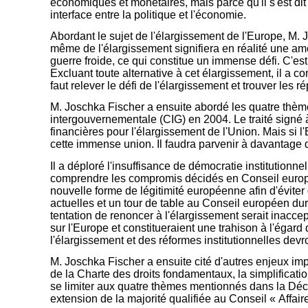
économiques et monétaires, mais parce qu'il s'est dit
interface entre la politique et l'économie.
Abordant le sujet de l'élargissement de l'Europe, M
même de l'élargissement signifiera en réalité une améli
guerre froide, ce qui constitue un immense défi. C'es
Excluant toute alternative à cet élargissement, il a co
faut relever le défi de l'élargissement et trouver les 
M. Joschka Fischer a ensuite abordé les quatre thème
intergouvernementale (CIG) en 2004. Le traité signé 
financières pour l'élargissement de l'Union. Mais si l
cette immense union. Il faudra parvenir à davantage d'
Il a déploré l'insuffisance de démocratie institutionn
comprendre les compromis décidés en Conseil européen 
nouvelle forme de légitimité européenne afin d'évite
actuelles et un tour de table au Conseil européen dur
tentation de renoncer à l'élargissement serait inacce
sur l'Europe et constitueraient une trahison à l'égard
l'élargissement et des réformes institutionnelles devro
M. Joschka Fischer a ensuite cité d'autres enjeux imp
de la Charte des droits fondamentaux, la simplificati
se limiter aux quatre thèmes mentionnés dans la Décla
extension de la majorité qualifiée au Conseil « Affair