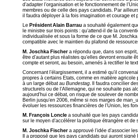
d'adapter l'organisation et le fonctionnement de l'Unio
membres ou de celle des pays candidats. Par ailleurs,
il faudra déployer à la fois imagination et courage e
Le
Président Alain Barrau
a souhaité également que 
le ministre sur trois points : qu'attend-il de la conve
individualisée et sous la forme de ce que M. Joschka 
compatible avec le maintien du plafond de ressource
M. Joschka Fischer
a répondu que, dans son esprit, 
être d'autant plus réalistes qu'elles devront ensuite
compte et seront, au besoin, amenés à rectifier le tex
Concernant l'élargissement, il a estimé qu'il convena
propres à certains Etats, comme en matière agricole p
à un large débat au
Bundestag
. Il faudra concilier d
structurels ou de l'Allemagne, qui ne souhaite pas alou
aujourd'hui ce débat, on risque de soulever de nomb
Berlin jusqu'en 2006, même si nos marges de man_uvr
évoluer les ressources financières de l'Union, les fo
M. François Loncle
a souhaité que les pays candidat
sur le moyen d'accélérer la politique étrangère et d
M. Joschka Fischer
a approuvé l'idée d'associer les
Il a proposé que les pays candidats qui auront signé