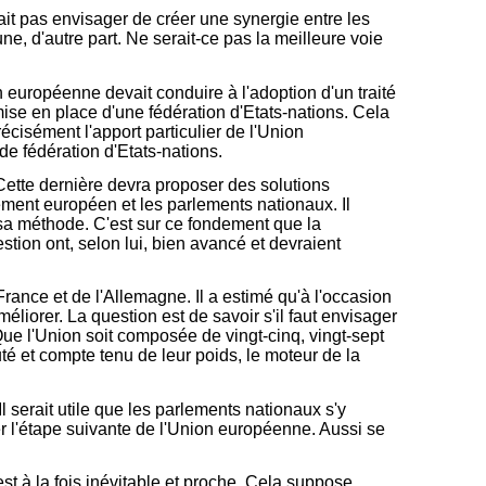
llait pas envisager de créer une synergie entre les
ne, d'autre part. Ne serait-ce pas la meilleure voie
on européenne devait conduire à l'adoption d'un traité
mise en place d'une fédération d'Etats-nations. Cela
récisément l'apport particulier de l'Union
de fédération d'Etats-nations.
Cette dernière devra proposer des solutions
ement européen et les parlements nationaux. Il
sa méthode. C'est sur ce fondement que la
stion ont, selon lui, bien avancé et devraient
rance et de l'Allemagne. Il a estimé qu'à l'occasion
liorer. La question est de savoir s'il faut envisager
Que l'Union soit composée de vingt-cinq, vingt-sept
té et compte tenu de leur poids, le moteur de la
l serait utile que les parlements nationaux s'y
er l'étape suivante de l'Union européenne. Aussi se
st à la fois inévitable et proche. Cela suppose