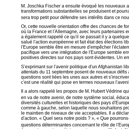
M. Joschka Fischer a ensuite évoqué les nouveaux axes
transformations substantielles se produisent et pourr
sera trop petit pour défendre ses intérêts dans ce 
Or, cette nouvelle orientation offre des chances de f
où la France et l'Allemagne, avec leurs partenaires e
a également rappelé ce qu'il se passait il y a quelqu
salué l'action européenne et fait état des élections 
l'Europe semble être en mesure d'empêcher l'éclatem
pacifique vers une intégration de l'Europe semble e
positives directes sur nos pays sont évidentes. Un e
S'exprimant sur l'avenir politique d'un Afghanistan lib
attentats du 11 septembre posent de nouveaux défis à 
questions sont liées les unes aux autres et s'inscrive
c'est une réalité qui pose en termes nouveaux l'aveni
Il a alors rappelé les propos de M. Hubert Védrine qui
en va de notre avenir, de notre système social, éduca
diversités culturelles et historiques des pays d'Euro
comme à gauche, selon laquelle nous souhaitons promo
le maintien de niveaux de vie acceptables. Il a déclar
d'action. « Quel sera notre poids ? », « Que pourro
questions déterminantes concernant le rôle de l'Eur