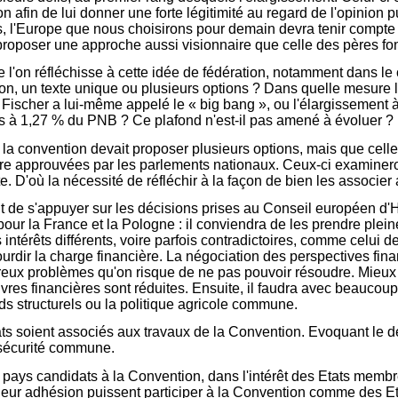
n afin de lui donner une forte légitimité au regard de l'opinion p
 l'Europe que nous choisirons pour demain devra tenir compte de
t proposer une approche aussi visionnaire que celle des pères fo
l'on réfléchisse à cette idée de fédération, notamment dans le c
ntion, un texte unique ou plusieurs options ? Dans quelle mesure l'
Fischer a lui-même appelé le « big bang », ou l'élargissement à 
s à 1,27 % du PNB ? Ce plafond n'est-il pas amené à évoluer ?
la convention devait proposer plusieurs options, mais que celles-
 être approuvées par les parlements nationaux. Ceux-ci examinero
te. D'où la nécessité de réfléchir à la façon de bien les associe
it de s'appuyer sur les décisions prises au Conseil européen d'H
our la France et la Pologne : il conviendra de les prendre plei
es intérêts différents, voire parfois contradictoires, comme celu
rdir la charge financière. La négociation des perspectives financi
reux problèmes qu'on risque de ne pas pouvoir résoudre. Mieux 
es financières sont réduites. Ensuite, il faudra avec beaucou
nds structurels ou la politique agricole commune.
s soient associés aux travaux de la Convention. Evoquant le déf
e sécurité commune.
 pays candidats à la Convention, dans l'intérêt des Etats membres
 leur adhésion puissent participer à la Convention comme des Et