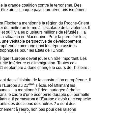
 la grande coalition contre le terrorisme. Des
en être ainsi, chaque pays européen pris isolément
hka Fischer a mentionné la région du Proche-Orient
 de mettre un terme à l'escalade de la violence. Il
où il y a eu plusieurs millions de réfugiés. Il a
 la situation en Macédoine. Pour la première fois,
i, une véritable perspective de développement
e européenne commune dont les répercussions
rophiques pour les Etats de l'Union.
mé que l'Europe devait jouer un rôle important. Les
rité intérieure et d'immigration. Toutes ces
 11 septembre a donc changé le cours de l'histoire ;
ant dans l'histoire de la construction européenne. Il
ème
e l'Europe au 21
siècle. Réaffirmant les
nes. Il a mentionné l'idée, partagée à droite
 dans le cadre d'une économie durable qui permette
ltats qui permettront à l'Europe d'avoir une capacité
ants des décisions des autres ? » sont des
achement à l'euro, non pas pour des raisons