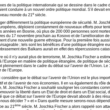
 de la politique internationale qui se dessine dans le cadre de
aient conduire à un nouvel ordre politique mondial. S'il devait 
e
nouveau monde du 21
siècle.
orger différemment la politique européenne de sécurité. M. Josc
uropéens, déploient constamment de nouveaux efforts pour tenter
es années en Bosnie, où plus de 200 000 personnes sont mortes et 
libres du 17 novembre prochain au Kosovo et de l'amélioration de
ent d'une nouvelle guerre ethnique. Pour la première fois auss
nvisageable ; tels sont les bénéfices d'une politique étrangèr
mbrasement des Balkans aurait en effet des répercussions catast
re où il n'y aurait plus de terrorisme, M. Joschka Fischer a esti
l'Europe en matière de politique étrangère, de politique de sécu
nt pleinement dans le cadre du débat sur l'avenir de l'Union. Le
r de l'Europe.
 considère que le débat sur l'avenir de l'Union est le plus import
tif et de l'avenir de nos économies. Il en va également du rôle d
pe, M. Joschka Fischer a souhaité souligner les constantes commu
uvoir la liberté dans un Etat de droit et dans un Etat social,
é que ce débat sur l'avenir de l'Europe devait aboutir à des résu
ns-nous décider ? » et « Dans quelle mesure serons-nous dépend
ème
ope au 21
siècle. M. Joschka Fischer a alors rappelé son att