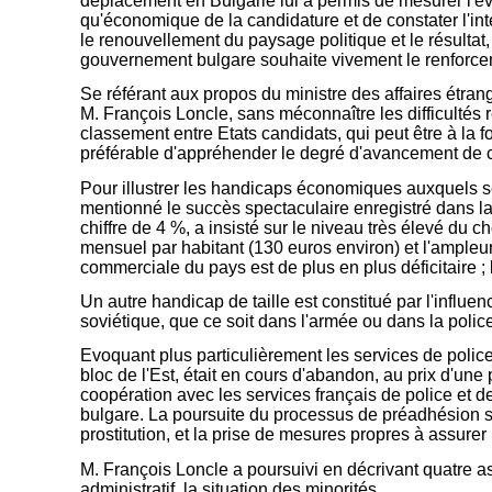
déplacement en Bulgarie lui a permis de mesurer l'év
qu'économique de la candidature et de constater l'int
le renouvellement du paysage politique et le résultat, 
gouvernement bulgare souhaite vivement le renforceme
Se référant aux propos du ministre des affaires étra
M. François Loncle, sans méconnaître
les difficulté
classement entre Etats candidats, qui peut être à la f
préférable d'appréhender le degré d'avancement de
Pour illustrer les
handicaps économiques
auxquels s
mentionné le succès spectaculaire enregistré dans la 
chiffre de 4 %, a insisté sur le niveau très élevé du c
mensuel par habitant (130 euros environ) et l'ampleu
commerciale du pays est de plus en plus déficitaire ; 
Un autre handicap de taille est constitué par l'influen
soviétique, que ce soit dans l'armée ou dans la police
Evoquant plus particulièrement les services de polic
bloc de l'Est, était en cours d'abandon, au prix d'un
coopération avec les services français de police et d
bulgare. La poursuite du processus de préadhésion sup
prostitution, et la prise de mesures propres à assurer
M. François Loncle
a poursuivi en décrivant quatre as
administratif, la situation des minorités.