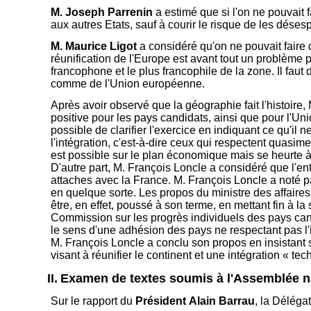
M. Joseph Parrenin
a estimé que si l'on ne pouvait 
aux autres Etats, sauf à courir le risque de les désesp
M. Maurice Ligot
a considéré qu'on ne pouvait faire
réunification de l'Europe est avant tout un problème p
francophone et le plus francophile de la zone. Il faut
comme de l'Union européenne.
Après avoir observé que la géographie fait l'histoire,
positive pour les pays candidats, ainsi que pour l'Uni
possible de clarifier l'exercice en indiquant ce qu'il 
l'intégration, c'est-à-dire ceux qui respectent quasi
est possible sur le plan économique mais se heurte à d
D'autre part, M. François Loncle a considéré que l'en
attaches avec la France. M. François Loncle a noté pa
en quelque sorte. Les propos du ministre des affaires
être, en effet, poussé à son terme, en mettant fin à l
Commission sur les progrès individuels des pays candid
le sens d'une adhésion des pays ne respectant pas l'i
M. François Loncle a conclu son propos en insistant su
visant à réunifier le continent et une intégration « tec
II.
Examen de textes soumis à l'Assemblée nati
Sur le rapport du
Président Alain Barrau
, la Déléga