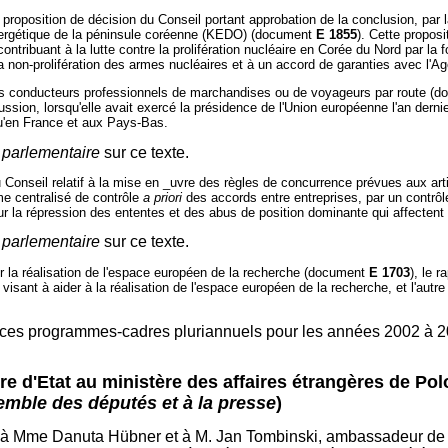
 proposition de décision du Conseil portant approbation de la conclusion, p
énergétique de la péninsule coréenne (KEDO) (document
E 1855
). Cette proposi
ribuant à la lutte contre la prolifération nucléaire en Corée du Nord par la f
la non-prolifération des armes nucléaires et à un accord de garanties avec l'Ag
n des conducteurs professionnels de marchandises ou de voyageurs par route (
ion, lorsqu'elle avait exercé la présidence de l'Union européenne l'an dernier 
 qu'en France et aux Pays-Bas.
 parlementaire
sur ce texte.
 Conseil relatif à la mise en _uvre des règles de concurrence prévues aux art
me centralisé de contrôle
a priori
des accords entre entreprises, par un contrô
r la répression des ententes et des abus de position dominante qui affecte
 parlementaire
sur ce texte.
r la réalisation de l'espace européen de la recherche (document
E 1703
), le r
ant à aider à la réalisation de l'espace européen de la recherche, et l'autre c
e ces programmes-cadres pluriannuels pour les années 2002 à 2
 d'Etat au ministère des affaires étrangères de Pol
semble des députés et à la presse
)
e à Mme Danuta Hübner et à M. Jan Tombinski, ambassadeur de Po