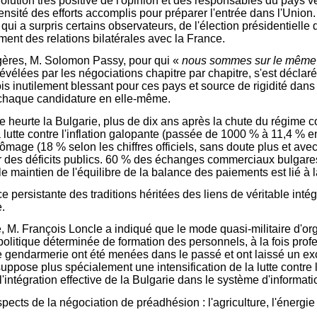
olution très positive de l'opinion et des responsables du pays 
ensité des efforts accomplis pour préparer l'entrée dans l'Union
qui a surpris certains observateurs, de l'élection présidentielle 
nt des relations bilatérales avec la France.
ngères, M. Solomon Passy, pour qui «
nous sommes sur le même
s révélées par les négociations chapitre par chapitre, s'est décla
ois inutilement blessant pour ces pays et source de rigidité dans 
 chaque candidature en elle-même.
e heurte la Bulgarie, plus de dix ans après la chute du régime 
lutte contre l'inflation galopante (passée de 1000 % à 11,4 % en
hômage (18 % selon les chiffres officiels, sans doute plus et avec
r des déficits publics. 60 % des échanges commerciaux bulgares
le maintien de l'équilibre de la balance des paiements est lié à l
ce persistante des traditions héritées des liens de véritable inté
.
e, M. François Loncle
a indiqué que le mode quasi-militaire d'orga
e politique déterminée de formation des personnels, à la fois pro
e gendarmerie ont été menées dans le passé et ont laissé un exce
pose plus spécialement une intensification de la lutte contre le
 l'intégration effective de la Bulgarie dans le système d'inform
pects de la négociation de préadhésion : l'agriculture, l'énergie 