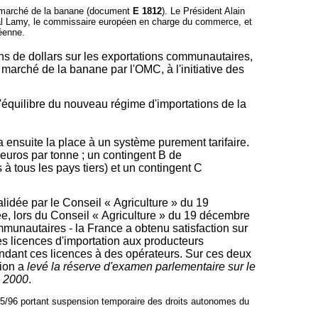
du marché de la banane (document
E 1812
). Le Président Alain
ascal Lamy, le commissaire européen en charge du commerce, et
éenne.
ns de dollars sur les exportations communautaires,
marché de la banane par l'OMC, à l'initiative des
l'équilibre du nouveau régime d'importations de la
 ensuite la place à un système purement tarifaire.
 euros par tonne ; un contingent B de
à tous les pays tiers) et un contingent C
idée par le Conseil « Agriculture » du 19
ée, lors du Conseil « Agriculture » du 19 décembre
munautaires - la France a obtenu satisfaction sur
des licences d'importation aux producteurs
ndant ces licences à des opérateurs. Sur ces deux
tion a
levé la
réserve d'examen parlementaire sur le
e 2000
.
55/96 portant suspension temporaire des droits autonomes du