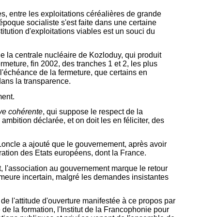
es, entre les exploitations céréalières de grande
époque socialiste s'est faite dans une certaine
itution d'exploitations viables est un souci du
e la centrale nucléaire de Kozloduy, qui produit
meture, fin 2002, des tranches 1 et 2, les plus
r l'échéance de la fermeture, que certains en
dans la transparence.
ment.
ive cohérente
, qui suppose le respect de la
mbition déclarée, et on doit les en féliciter, des
s Loncle a ajouté que le gouvernement, après avoir
ération des Etats européens, dont la France.
nt, l'association au gouvernement marque le retour
demeure incertain, malgré les demandes insistantes
t de l'attitude d'ouverture manifestée à ce propos par
e la formation, l'Institut de la Francophonie pour