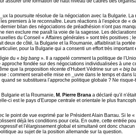
pour assurer une formation de haut niveau de cadres des organis
_ux la poursuite résolue de la négociation avec la Bulgarie. La 
es premiers à le reconnaître. Leurs réactions à l'espèce de « dé
du dernier bilan des négociations de préadhésion n'ont pas manq
 ne rien exclure me paraît la voie de la sagesse. Les déclarations
uxelles du Conseil « Affaires générales » sont très positives ; l
 deux de côté, la Bulgarie et la Roumanie, affaiblirait la portée 
rticulier, pour la Bulgarie qui a consenti un effort très important
tégie du «
big bang
». Il a rappelé comment la politique de l'Un
 approche fondée sur des négociations individualisées à une con
même que la proposition récente d'Hubert Védrine sur un «
big b
nse : comment serait-elle mise en _uvre dans le temps et dans l
 quand se substituera l'approche politique globale ? Ne risque-t
a Bulgarie et la Roumanie,
M. Pierre Brana
a déclaré qu'il n'éta
elle-ci est le pays d'Europe centrale et orientale le plus franco
 le point de vue exprimé par le Président Alain Barrau. Si le «
mplissent déjà les conditions pour cela. En outre, cette entrée po
ogressif et l'élargissement global et simultané ont donc chacun d
olitique au sujet de la position allemande sur la question.