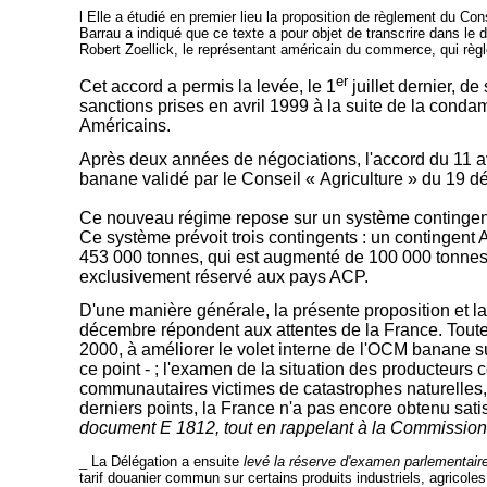
l
Elle a étudié en premier lieu la proposition de règlement du 
Barrau a indiqué que ce texte a pour objet de transcrire dans l
Robert Zoellick, le représentant américain du commerce, qui règ
er
Cet accord a permis la levée, le 1
juillet dernier, d
sanctions prises en avril 1999 à la suite de la cond
Américains.
Après deux années de négociations, l'accord du 11 a
banane validé par le Conseil « Agriculture » du 19 
Ce nouveau régime repose sur un système contingentai
Ce système prévoit trois contingents : un contingent 
453 000 tonnes, qui est augmenté de 100 000 tonnes tr
exclusivement réservé aux pays ACP.
D'une manière générale, la présente proposition et l
décembre répondent aux attentes de la France. Toutef
2000, à améliorer le volet interne de l'OCM banane s
ce point - ; l'examen de la situation des producteurs
communautaires victimes de catastrophes naturelles,
derniers points, la France n'a pas encore obtenu sat
document E 1812, tout en rappelant à la Commission
_
La Délégation a ensuite
levé la réserve d'examen parlementair
tarif douanier commun sur certains produits industriels, agricol