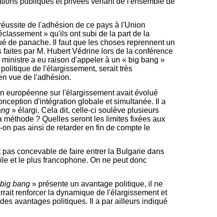
ations publiques et privées venant de l'ensemble de
réussite de l'adhésion de ce pays à l'Union
classement » qu'ils ont subi de la part de la
ué de panache. Il faut que les choses reprennent un
 faites par M.
Hubert Védrine lors de la conférence
e ministre a eu raison d'appeler à un « big bang »
politique de l'élargissement, serait très
 en vue de l'adhésion.
ion européenne sur l'élargissement avait évolué
ception d'intégration globale et simultanée. Il a
ang
» élargi. Cela dit, celle-ci soulève plusieurs
a méthode ? Quelles seront les limites fixées aux
-on pas ainsi de retarder en fin de compte le
it pas concevable de faire entrer la Bulgarie dans
phile et le plus francophone. On ne peut donc
big bang
» présente un avantage politique, il ne
urrait renforcer la dynamique de l'élargissement et
es avantages politiques. Il a par ailleurs indiqué