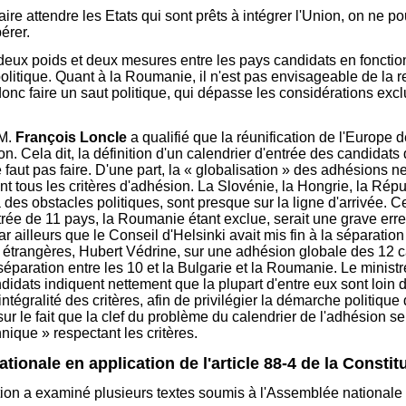
faire attendre les Etats qui sont prêts à intégrer l'Union, on ne
érer.
 deux poids et deux mesures entre les pays candidats en fonctio
olitique. Quant à la Roumanie, il n'est pas envisageable de la re
 donc faire un saut politique, qui dépasse les considérations exc
 M.
François Loncle
a qualifié que
la réunification de l'Europe d
on. Cela dit, la définition d'un calendrier d'entrée des candidat
ne faut pas faire. D'une part, la « globalisation » des adhésions 
ment tous les critères d'adhésion. La Slovénie, la Hongrie, la Ré
es obstacles politiques, sont presque sur la ligne d'arrivée. Ces
trée de 11 pays, la Roumanie étant exclue, serait une grave erreu
r ailleurs que le Conseil d'Helsinki avait mis fin à la séparati
 étrangères, Hubert Védrine, sur une adhésion globale des 12 can
a séparation entre les 10 et la Bulgarie et la Roumanie. Le minist
ats indiquent nettement que la plupart d'entre eux sont loin de 
ntégralité des critères, afin de privilégier la démarche politiqu
r le fait que la clef du problème du calendrier de l'adhésion se 
hnique » respectant les critères.
onale en application de l'article 88-4 de la Constit
tion a examiné plusieurs textes soumis à l'Assemblée nationale en