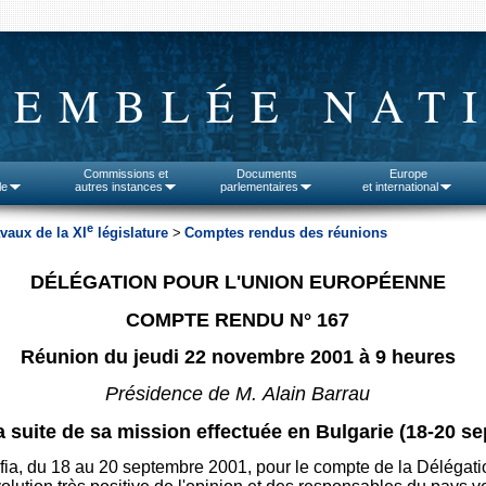
SEMBLÉE NAT
Commissions et
Documents
Europe
le
autres instances
parlementaires
et international
e
vaux de la XI
législature
>
Comptes rendus des réunions
DÉLÉGATION POUR L'UNION EUROPÉENNE
COMPTE RENDU N° 167
Réunion du jeudi 22 novembre 2001 à 9 heures
Présidence de M. Alain Barrau
a suite de sa mission effectuée en Bulgarie (18-20 s
 Sofia, du 18 au 20 septembre 2001, pour le compte de la Délégat