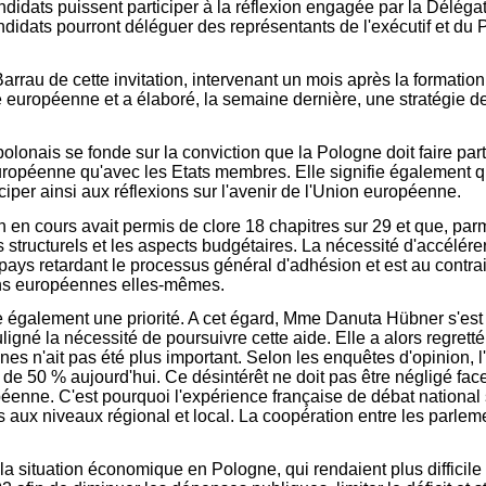
idats puissent participer à la réflexion engagée par la Délégati
didats pourront déléguer des représentants de l'exécutif et du 
Barrau de cette invitation, intervenant un mois après la format
 européenne et a élaboré, la semaine dernière, une stratégie de
onais se fonde sur la conviction que la Pologne doit faire par
 européenne qu'avec les Etats membres. Elle signifie également 
iper ainsi aux réflexions sur l'avenir de l'Union européenne.
 en cours avait permis de clore 18 chapitres sur 29 et que, parmi
onds structurels et les aspects budgétaires. La nécessité d'accélé
ays retardant le processus général d'adhésion et est au contra
ions européennes elles-mêmes.
e également une priorité. A cet égard, Mme Danuta Hübner s'est f
uligné la nécessité de poursuivre cette aide. Elle a alors regret
s n'ait pas été plus important. Selon les enquêtes d'opinion, l'i
 50 % aujourd'hui. Ce désintérêt ne doit pas être négligé face 
enne. C'est pourquoi l'expérience française de débat national s
 aux niveaux régional et local. La coopération entre les parleme
de la situation économique en Pologne, qui rendaient plus difficil