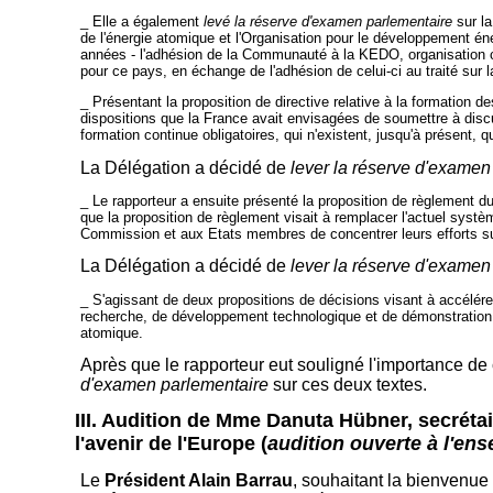
_
Elle a également
levé la réserve d'examen parlementaire
sur la
de l'énergie atomique et l'Organisation pour le développement 
années - l'adhésion de la Communauté à la KEDO, organisation cont
pour ce pays, en échange de l'adhésion de celui-ci au traité sur 
_
Présentant la proposition de directive relative à la formatio
dispositions que la France avait envisagées de soumettre à discuss
formation continue obligatoires, qui n'existent, jusqu'à présent,
La Délégation a décidé de
lever la réserve d'examen
_
Le rapporteur a ensuite présenté la proposition de règlement du
que la proposition de règlement visait à remplacer l'actuel systè
Commission et aux Etats membres de concentrer leurs efforts su
La Délégation a décidé de
lever la réserve d'examen
_
S'agissant de deux propositions de décisions visant à accélére
recherche, de développement technologique et de démonstration vis
atomique.
Après que le rapporteur eut souligné l'importance d
d'examen parlementaire
sur ces deux textes.
III.
Audition de Mme Danuta Hübner, secrétaire
l'avenir de l'Europe (
audition ouverte à l'en
Le
Président Alain Barrau
, souhaitant la bienvenu