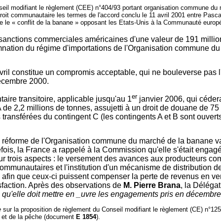
Conseil modifiant le règlement (CEE) n°404/93 portant organisation commune 
e droit communautaire les termes de l'accord conclu le 11 avril 2001 entre P
le le « conflit de la banane » opposant les Etats-Unis à la Communauté europ
e sanctions commerciales américaines d'une valeur de 191 millio
amnation du régime d'importations de l'Organisation commune du 
vril constitue un compromis acceptable, qui ne bouleverse pas
décembre 2000.
er
re transitoire, applicable jusqu'au 1
janvier 2006, qui cédera
A de 2,2 millions de tonnes, assujetti à un droit de douane de 75
ansférées du contingent C (les contingents A et B sont ouverts 
a réforme de l'Organisation commune du marché de la banane val
ois, la France a rappelé à la Commission qu'elle s'était engag
ur trois aspects : le versement des avances aux producteurs com
 communautaires et l'institution d'un mécanisme de distribution 
 afin que ceux-ci puissent compenser la perte de revenus en ve
isfaction. Après des observations de
M. Pierre Brana
, la Déléga
 qu'elle doit mettre en _uvre les engagements pris en décembr
e
sur la proposition de règlement du Conseil modifiant le règlement (CE) n°12
es et de la pêche (document
E 1854
).