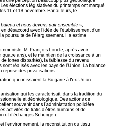
vers une perception beaucoup plus géopolitique
. Les élections législatives du printemps ont marqué
des 11 et 18 novembre. Par ailleurs, le
 bateau
et nous devons agir ensemble
»,
ré en désaccord avec l'idée de l'établissement d'un
la poursuite de l'élargissement. Il a estimé
communiste, M. François Loncle, après avoir
 quatre ans), et le maintien de la croissance à un
 de fortes disparités), la faiblesse du revenu
 sont réalisés avec les pays de l'Union. La balance
a reprise des privatisations.
gration qui unissaient la Bulgarie à l'ex-Union
nisation qui les caractérisait, dans la tradition du
fessionnelle et déontologique. Des actions de
llent souvenir dans l'administration policière
s activités de trafic d'êtres humains et de
ation et d'échanges Schengen.
et l'environnement, la reconstitution du tissu