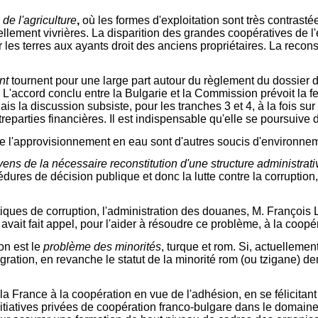
é de l'agriculture
,
où les formes d'exploitation sont très contrasté
llement vivrières. La disparition des grandes coopératives de l'
les terres aux ayants droit des anciens propriétaires. La reconst
nt
tournent pour une large part autour du règlement du dossier d
L'accord conclu entre la Bulgarie et la Commission prévoit la fer
is la discussion subsiste, pour les tranches 3 et 4, à la fois su
reparties financières. Il est indispensable qu'elle se poursuive 
s de l'approvisionnement en eau sont d'autres soucis d'environne
ens de la nécessaire reconstitution d'une structure administrat
ures de décision publique et donc la lutte contre la corruption, a
ratiques de corruption, l'administration des douanes, M. Françoi
 avait fait appel, pour l'aider à résoudre ce problème, à la coop
on est le
problème des
minorités
, turque et rom. Si, actuelleme
tégration, en revanche le statut de la minorité rom (ou tzigane) 
 la France à la coopération en vue de l'adhésion, en se félicitan
itiatives privées de coopération franco-bulgare dans le domaine d