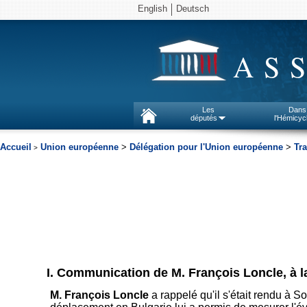
English
Deutsch
AS
Les
Dans
députés
l'Hémicyc
Accueil
Union européenne
>
Délégation pour l'Union européenne
>
Tra
>
I. Communication de M. François Loncle, à l
M. François Loncle
a rappelé qu'il s'était rendu à