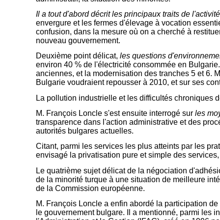
Il a tout d'abord décrit les principaux traits de l'activit
envergure et les fermes d'élevage à vocation essentie
confusion, dans la mesure où on a cherché à restituer 
nouveau gouvernement.
Deuxième point délicat,
les questions d'environneme
environ 40 % de l'électricité consommée en Bulgarie. 
anciennes, et la modernisation des tranches 5 et 6. Ma
Bulgarie voudraient repousser à 2010, et sur ses cont
La pollution industrielle et les difficultés chronique
M. François Loncle s'est ensuite interrogé sur
les moy
transparence dans l'action administrative et des procéd
autorités bulgares actuelles.
Citant, parmi les services les plus atteints par les p
envisagé la privatisation pure et simple des services,
Le quatrième sujet délicat de la négociation d'adhési
de la minorité turque à une situation de meilleure in
de la Commission européenne.
M. François Loncle a enfin abordé
la participation de
le gouvernement bulgare. Il a mentionné, parmi les in