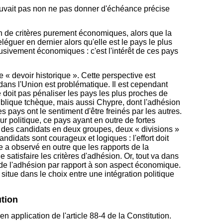
 pouvait pas non ne pas donner d'échéance précise
n de critères purement économiques, alors que la
léguer en dernier alors qu'elle est le pays le plus
lusivement économiques : c'est l'intérêt de ces pays
e « devoir historique ». Cette perspective est
s dans l'Union est problématique. Il est cependant
ne doit pas pénaliser les pays les plus proches de
publique tchèque, mais aussi Chypre, dont l'adhésion
 pays ont le sentiment d'être freinés par les autres.
r politique, ce pays ayant en outre de fortes
on des candidats en deux groupes, deux « divisions »
didats sont courageux et logiques : l'effort doit
re a observé en outre que les rapports de la
satisfaire les critères d'adhésion. Or, tout va dans
e de l'adhésion par rapport à son aspect économique.
situe dans le choix entre une intégration politique
ution
 application de l'article 88-4 de la Constitution.