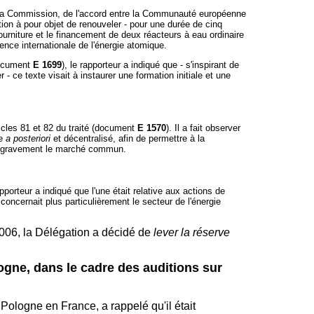
ar la Commission, de l'accord entre la Communauté européenne
tion à pour objet de renouveler - pour une durée de cinq
ourniture et le financement de deux réacteurs à eau ordinaire
ence internationale de l'énergie atomique.
document
E 1699
), le rapporteur a indiqué que - s'inspirant de
- ce texte visait à instaurer une formation initiale et une
icles 81 et 82 du traité (document
E 1570
). Il a fait observer
le
a posteriori
et décentralisé, afin de permettre à la
nt gravement le marché commun.
apporteur a indiqué que l'une était relative aux actions de
oncernait plus particulièrement le secteur de l'énergie
006, la Délégation a décidé de
lever la réserve
ogne, dans le cadre des auditions sur
logne en France, a rappelé qu'il était