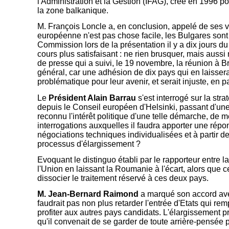
l'Administration et la Gestion (IFAG), créé en 1996 
la zone balkanique.
M. François Loncle
a, en conclusion, appelé de ses v
européenne n'est pas chose facile, les Bulgares sont l
Commission lors de la présentation il y a dix jours 
cours plus satisfaisant : ne rien brusquer, mais aussi
de presse qui a suivi, le 19 novembre, la réunion à Br
général, car une adhésion de dix pays qui en laisserait
problématique pour leur avenir, et serait injuste, en pa
Le
Président Alain Barrau
s'est interrogé sur la stra
depuis le Conseil européen d'Helsinki, passant d'une
reconnu l'intérêt politique d'une telle démarche, de 
interrogations auxquelles il faudra apporter une répo
négociations techniques individualisées et à partir de
processus d'élargissement ?
Evoquant le distinguo établi par le rapporteur entre l
l'Union en laissant la Roumanie à l'écart, alors que c
dissocier le traitement réservé à ces deux pays.
M. Jean-Bernard Raimond
a marqué son accord avec
faudrait pas non plus retarder l'entrée d'Etats qui re
profiter aux autres pays candidats. L'élargissement pr
qu'il convenait de se garder de toute arrière-pensée p