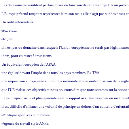
Les décisions ne semblent parfois prises en fonction de critères objectifs ou préten
L'Europe prétend toujours représenter la raison mais elle n'agit pas sur des bases c
Un outil référendaire.
etc., etc....
etc., etc....
Il n'est pas de domaine dans lesquels l'Union européenne ne serait pas légitimement
idem, pour en rester à trois items
Un équivalent européen de l'AFAA
une égalité devant l'impôt dans tous les pays membres. Ex TVA
une imposition européenne et non plus nationale et une uniformisation de la régle
que l'UE réalise ces objectifs et nous pourrons dire que nous sommes sur la bonne 
La politique d'asile et plus généralement le rapport avec les pays peu ou mal dévelo
Il est difficile d'affirmer une volonté de principe en dehors d'un contenu d'orientat
-Politique sportives communes
-Agence du travail style ANPE