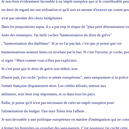
Je suis bien évidemment favorable à un impôt européen que si le contribuable peu
un droit de regard sur son utilisation et qu'il soit en mesure d'exercer un contre-pou
n'est pas satisfait des choix budgétaires
Dans les propositions supra, il y a par trop le risque de "plus petit dénominate
Juste des remarques. J'ai failli cocher "harmonisation du droit de grève"
, "harmonisation des diplômes". Si je ne l'ai pas fait, c'est que je pense que ces
harmonisations seraient faites en nivelant par le bas. Si c'est l'inverse, je coche, per
et signe ! Mais comme vous n'êtes pas explicites...
Si c'est pour que le droit de grève soit réduit, non.
D'autre part, j'ai coché "police et armée européenne", mais uniquement si la police
l'armée française disparaissent alors. Les crédits alloués, surtout aux
militaires, sont bien trop importants, et ce dans tous les pays.
Enfin, je pense qu'il n'est pas nécessaire de créer un impôt européen pour
l'alimentation du budget. Une taxe Tobin fera l'affaire...
Je suis favorable à une politique européenne en matière d'immigration qui ne cons
à fermer les frontières ou expulser des sans-papiers. C'est pourquoi j'ai coché cette