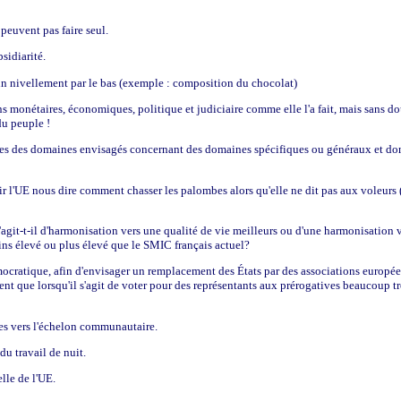
 peuvent pas faire seul.
sidiarité.
n nivellement par le bas (exemple : composition du chocolat)
ns monétaires, économiques, politique et judiciaire comme elle l'a fait, mais sans dou
du peuple !
istes des domaines envisagés concernant des domaines spécifiques ou généraux et don
voir l'UE nous dire comment chasser les palombes alors qu'elle ne dit pas aux voleurs 
'agit-t-il d'harmonisation vers une qualité de vie meilleurs ou d'une harmonisation v
ins élevé ou plus élevé que le SMIC français actuel?
mocratique, afin d'envisager un remplacement des États par des associations europé
t que lorsqu'il s'agit de voter pour des représentants aux prérogatives beaucoup trop 
res vers l'échelon communautaire.
u travail de nuit.
lle de l'UE.