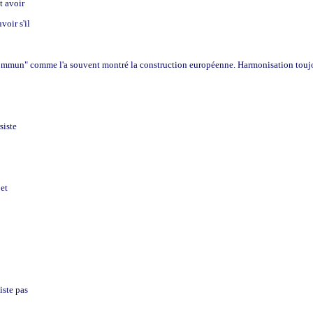
t avoir
voir s'il
ur commun" comme l'a souvent montré la construction européenne. Harmonisation tou
siste
 et
iste pas