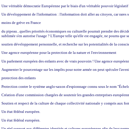
Une véritable démocratie Européenne par le biais d'un véritable pouvoir législatif 
Un développement de l'information : l'information doit aller au citoyen, car rares s
moins de grève en France
du pipeau...quelles priorités économiques ou culturelle pourrait prendre des décide
sublimée s'en autorise l'usage ? L'Europe telle qu'elle est engagée, ne pourra que s
soutien développement personnelle, et recherche sur les potentialités de la conscien
Une agence européenne pour la protection de la nature et l'environnement
Un parlement européen des enfants avec de vrais pouvoirs ! Une agence européenn
Augmenter le pourcentage sur les impôts pour notre armée on peut spéculer l'avenir
protection des enfants
Protection contre le système anglo-saxon d'espionnage connu sous le nom "Échel
Création d'une commission chargées de soutenir les grandes entreprises européennes
Soutien et respect de la culture de chaque collectivité nationale y compris aux form
Un état fédéral européen.
Un état fédéral européen.
Un réel support aux différentes identités et cultures européennes afin de leur per