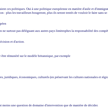
ent ces politiques. Oui à une politique européenne en matière d'asile et d'immigratio
on : plus les travailleurs bougeront, plus ils seront tentés de vouloir le faire sans s
opéen
 ne surtout pas déléguant aux autres pays limitrophes la responsabilité des compéte
cision et d'action.
 être rémunéré sur le modèle britannique, par exemple
s, juridiques, économiques, culturels (en préservant les cultures nationales et régio
t moins une question de domaine d'intervention que de manière de décider.