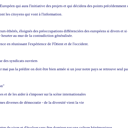
Européen qui aura l'initiative des projets et qui décidera des points précédemment c
ont les citoyens qui vont à l'information.
urs éthérés, éloignés des préoccupations différenciées des européens si divers et si 
e heurter au mur de la contradiction généralisée.
ce en réunissant l'expérience de l'Orient et de l'occident.
e des syndicats ouvriers
 mai pas la prédire on doit être bien armée si un jour notre pays se retrouve seul 
on"
 et de les aider à s'imposer sur la scène internationales
es diverses de démocratie - de la diversité vient la vie
mettre de vivre et d'évoluer sans être dominer par une culture hégémonique.