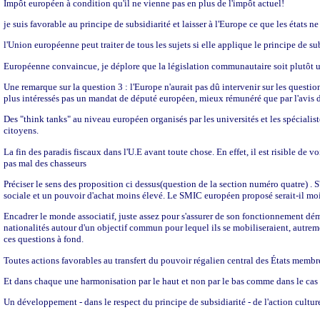
Impôt européen à condition qu'il ne vienne pas en plus de l'impôt actuel!
je suis favorable au principe de subsidiarité et laisser à l'Europe ce que les états ne
l'Union européenne peut traiter de tous les sujets si elle applique le principe de sub
Européenne convaincue, je déplore que la législation communautaire soit plutôt u
Une remarque sur la question 3 : l'Europe n'aurait pas dû intervenir sur les questio
plus intéressés pas un mandat de député européen, mieux rémunéré que par l'avis 
Des "think tanks" au niveau européen organisés par les universités et les spécial
citoyens.
La fin des paradis fiscaux dans l'U.E avant toute chose. En effet, il est risible de 
pas mal des chasseurs
Préciser le sens des proposition ci dessus(question de la section numéro quatre) . S
sociale et un pouvoir d'achat moins élevé. Le SMIC européen proposé serait-il mo
Encadrer le monde associatif, juste assez pour s'assurer de son fonctionnement dé
nationalités autour d'un objectif commun pour lequel ils se mobiliseraient, autremen
ces questions à fond.
Toutes actions favorables au transfert du pouvoir régalien central des États memb
Et dans chaque une harmonisation par le haut et non par le bas comme dans le cas d
Un développement - dans le respect du principe de subsidiarité - de l'action culture