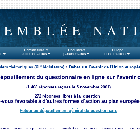
SEMBLÉE NAT
Commissions et
Documents
Europe
le
autres instances
parlementaires
et international
e
iers thématiques (XI
législature)
>
Débat sur l'avenir de l'Union europé
épouillement du questionnaire en ligne sur l'avenir 
(1 468 réponses reçues le 5 novembre 2001)
272 réponses libres à la question :
s-vous favorable à d'autres formes d'action au plan europée
Retour au dépouillement général du questionnaire
nouvel impôt mais plutôt comme le transfert de ressources nationales pour des missio