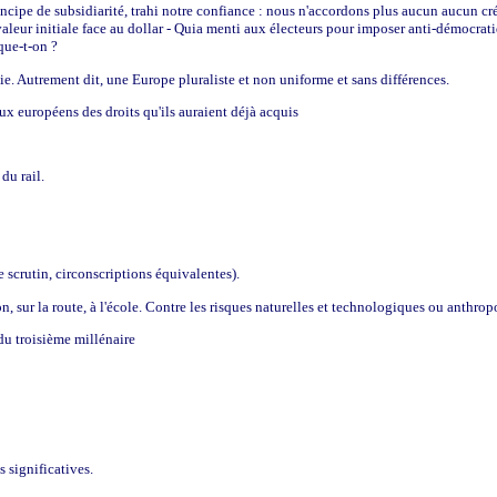
ncipe de subsidiarité, trahi notre confiance : nous n'accordons plus aucun aucun cré
sa valeur initiale face au dollar - Quia menti aux électeurs pour imposer anti-démoc
que-t-on ?
ie. Autrement dit, une Europe pluraliste et non uniforme et sans différences.
aux européens des droits qu'ils auraient déjà acquis
du rail.
scrutin, circonscriptions équivalentes).
n, sur la route, à l'école. Contre les risques naturelles et technologiques ou anthr
du troisième millénaire
 significatives.