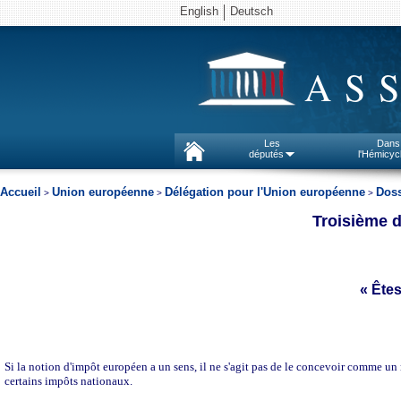
English
Deutsch
AS
Les
Dans
députés
l'Hémicyc
Accueil
Union européenne
Délégation pour l'Union européenne
Doss
>
>
>
Troisième
d
« Ête
Si la notion d'impôt européen a un sens, il ne s'agit pas de le concevoir comme un 
certains impôts nationaux.