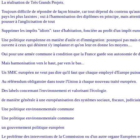
La réalisation de Très Grands Projets.
Toujours difficile de répondre de façon binaire, car tout dépend du contenu qu'aurai
pays les plus laxistes ; oui à l'harmonisation des diplômes en principe, mais attenti
pousser à l'anglicisation de tout
Supprimer les impôts "idiots": taxe d'habitation, foncière au profit d'un impôt eur
Une politique européenne en matière d'asile et d'immigration: pourquoi pas mais en
ouverte à ceux qui désirent s'y implanter et qu'on leur en donne les moyens....
Oui pour une armée commune à condition que la France garde son autonomie de dé
Mais harmonisation vers le haut, par vers le bas...
Un SMIC européen ne veut pas dire qu'il faut que chaque employé d'Europe puisse
Au référendum obligatoire dans toute l'Union à chaque nouveau traité européen.
Des labels concernant l'environnement et valorisant l'écologie.
de manière générale à une européanisation des systèmes sociaux, fiscaux, judiciaire
Une politique environnementale commune
Une politique environnementale commune
un gouvernement politique européen
Le problème des interventions de la Commission ou d'un autre organe Européen es