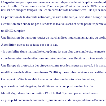
L'organisation politique européenne a perverti depuis le début l'application du pri
avec le dollar ..." avait-on entendu : l'euro a aujourd'hui perdu près de 30 % de 
utiliser des chèques français libellés en euros hors de nos frontières - De qui se mo
La promotion de la diversité nationale, j'insiste nationale, au sein d'une Europe un
à condition bien sûr de ne pas aller dans le mauvais sens et de na pas faire perdre 
un SMIC européen
Une limitation du transport routier de marchandises intra communautaire au profit 
A condition que ça ne se fasse pas par le bas.
- la possibilité d'une nationalité européenne (et non plus une simple citoyenneté).
- une harmonisation des élections européennes (pour ces élections : même mode de 
Une Europe de protection des citoyens contre tous les risques au travail, à la maiso
modification de la directives oiseaux 79/409 qui n'est plus cohérente en ce début 
On ne peut qu'être favorable à une harmonisation dans tous les domaines,
que ce soit le droit de grève, les diplômes ou la composition du chocolat.
Mais il s'agit d'une harmonisation PAR LE HAUT, et non pas un nivellement
au plus petit commun dénominateur, privant ainsi certaines populations d'avancées