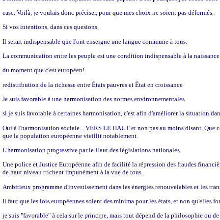
case. Voilà, je voulais donc préciser, pour que mes choix ne soient pas déformés.
Si vos intentions, dans ces quesions,
Il serait indispensable que l'ont enseigne une langue commune à tous.
La communication entre les peuple est une condition indispensable à la naissance 
du moment que c'est européen!
redistribution de la richesse entre États pauvres et État en croissance
Je suis favorable à une harmonisation des normes environnementales
si je suis favorable à certaines harmonisation, c'est afin d'améliorer la situation 
Oui à l'harmonisation sociale... VERS LE HAUT et non pas au moins disant. Que celui 
que la population européenne vieillit notablement.
L'harmonisation progressive par le Haut des législations nationales
Une police et Justice Européenne afin de facilité la répression des fraudes financ
de haut niveau trichent impunément à la vue de tous.
Ambitieux programme d'investissement dans les énergies renouvelables et les tra
Il faut que les lois européennes soient des minima pour les états, et non qu'elles for
je suis "favorable" à cela sur le principe, mais tout dépend de la philosophie ou de