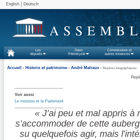
English
Deutsch
ASSEMBL
Les
Dans
Commissions et
députés
l'Hémicycle
autres instances
Accueil
Histoire et patrimoine
André Malraux
>
>
> Repères biographiques
Repè
______________________
Voir aussi
:
Le ministre et le Parlement
______________________
« J'ai peu et mal appris à
s'accommoder de cette auberge s
su quelquefois agir, mais l'inté