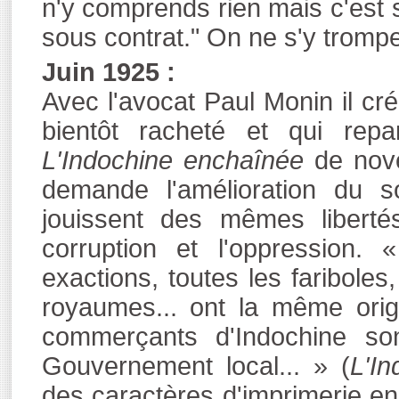
n'y comprends rien mais c'est s
sous contrat." On ne s'y trompe p
Juin 1925 :
Avec l'avocat Paul Monin il cr
bientôt racheté et qui repa
L'Indochine enchaînée
de nove
demande l'amélioration du s
jouissent des mêmes liberté
corruption et l'oppression. 
exactions, toutes les fariboles
royaumes... ont la même origi
commerçants d'Indochine so
Gouvernement local... » (
L'I
des caractères d'imprimerie en