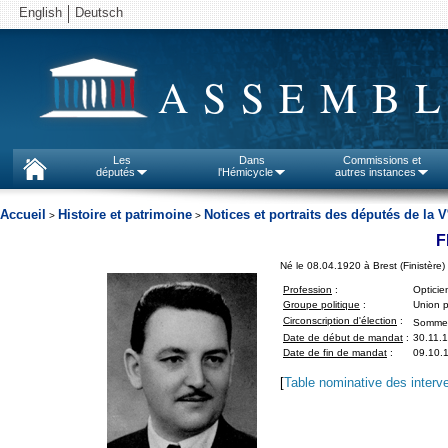
English
Deutsch
ASSEMBL
Les
Dans
Commissions et
députés
l'Hémicycle
autres instances
Accueil
Histoire et patrimoine
Notices et portraits des députés de la V
>
>
F
Né le 08.04.1920 à Brest (Finistère)
Profession
:
Opticie
Groupe politique
:
Union p
Circonscription d'élection
:
Somme
Date de début de mandat
:
30.11.
Date de fin de mandat
:
09.10.1
[
Table nominative des interv