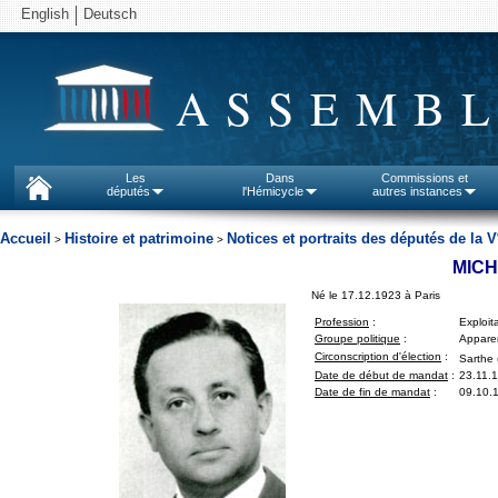
English
Deutsch
ASSEMBL
Les
Dans
Commissions et
députés
l'Hémicycle
autres instances
Accueil
Histoire et patrimoine
Notices et portraits des députés de la V
>
>
MICH
Né le 17.12.1923 à Paris
Profession
:
Exploita
Groupe politique
:
Apparen
Circonscription d'élection
:
Sarthe 
Date de début de mandat
:
23.11.
Date de fin de mandat
:
09.10.1