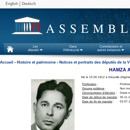
English
Deutsch
ASSEMBL
Les
Dans
Commissions et
députés
l'Hémicycle
autres instances
Accueil
Histoire et patrimoine
Notices et portraits des députés de la V
>
>
HAMZA 
Né le 15.06.1912 à Géryville (Algéri
Profession
:
Profes
Groupe politique
:
Non insc
Circonscription d'élection
:
Oasis e
Date de début de mandat
:
30.11.
Date de fin de mandat
:
03.07.1