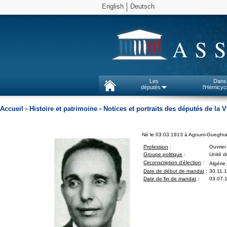
English
Deutsch
AS
Les
Dans
députés
l'Hémicyc
Accueil
Histoire et patrimoine
Notices et portraits des députés de la V
>
>
Né le 03.03.1913 à Agouni-Gueghran
Profession
:
Ouvrier 
Groupe politique
:
Unité d
Circonscription d'élection
:
Algérie
Date de début de mandat
:
30.11.
Date de fin de mandat
:
03.07.1