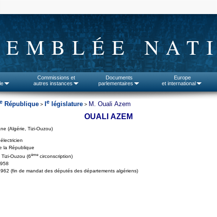
SEMBLÉE NAT
Commissions et
Documents
Europe
le
autres instances
parlementaires
et international
e
e
République
I
législature
M. Ouali Azem
>
>
OUALI AZEM
e (Algérie, Tizi-Ouzou)
électricien
e la République
ème
, Tizi-Ouzou (6
circonscription)
1958
962 (fin de mandat des députés des départements algériens)