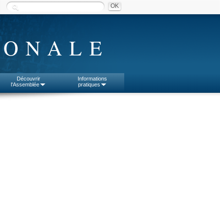
IONALE
Découvrir
Informations
l'Assemblée
pratiques