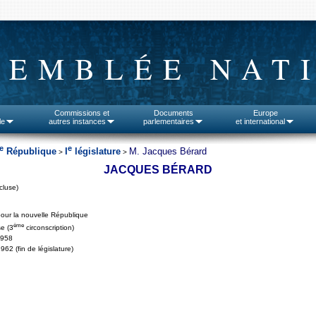
SEMBLÉE NAT
Commissions et
Documents
Europe
le
autres instances
parlementaires
et international
e
e
République
I
législature
M. Jacques Bérard
>
>
JACQUES BÉRARD
cluse)
our la nouvelle République
ème
e (3
circonscription)
1958
962 (fin de législature)