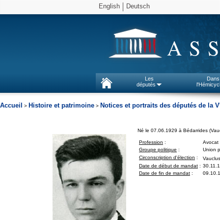
English
Deutsch
AS
Les
Dans
députés
l'Hémicyc
Accueil
Histoire et patrimoine
Notices et portraits des députés de la V
>
>
Né le 07.06.1929 à Bédarrides (Vau
Profession
:
Avocat
Groupe politique
:
Union p
Circonscription d'élection
:
Vauclus
Date de début de mandat
:
30.11.
Date de fin de mandat
:
09.10.1