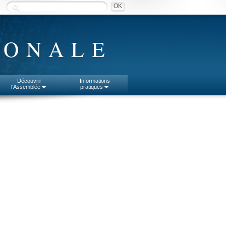
IONALE
Découvrir
Informations
l'Assemblée
pratiques