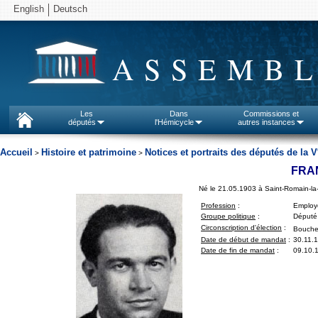
English
Deutsch
ASSEMBL
Les
Dans
Commissions et
députés
l'Hémicycle
autres instances
Accueil
Histoire et patrimoine
Notices et portraits des députés de la V
>
>
FRA
Né le 21.05.1903 à Saint-Romain-la-
Profession
:
Employ
Groupe politique
:
Député 
Circonscription d'élection
:
Bouche
Date de début de mandat
:
30.11.
Date de fin de mandat
:
09.10.1