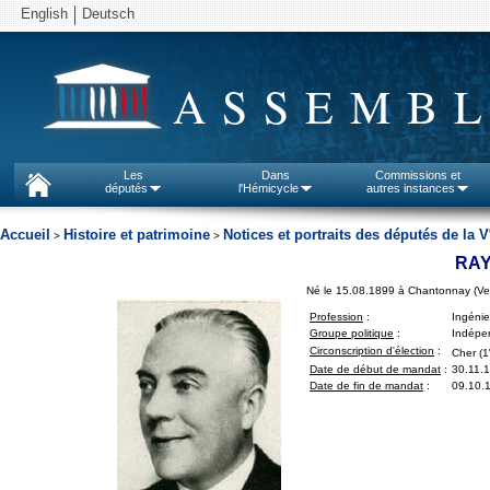
English
Deutsch
ASSEMBL
Les
Dans
Commissions et
députés
l'Hémicycle
autres instances
Accueil
Histoire et patrimoine
Notices et portraits des députés de la V
>
>
RAY
Né le 15.08.1899 à Chantonnay (V
Profession
:
Ingénie
Groupe politique
:
Indépen
Circonscription d'élection
:
Cher (1
Date de début de mandat
:
30.11.
Date de fin de mandat
:
09.10.1