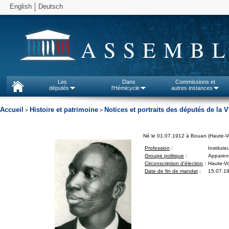
English
Deutsch
ASSEMBL
Les
Dans
Commissions et
députés
l'Hémicycle
autres instances
Accueil
Histoire et patrimoine
Notices et portraits des députés de la V
>
>
Né le 01.07.1912 à Bouan (Haute-Vo
Profession
:
Institute
Groupe politique
:
Apparent
Circonscription d'élection
:
Haute-Vol
Date de fin de mandat
:
15.07.1