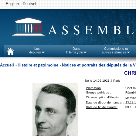
English
Deutsch
ASSEMBL
Les
Dans
Commissions et
députés
l'Hémicycle
autres instances
Accueil
Histoire et patrimoine
Notices et portraits des députés de la V
>
>
CHR
Né le 14.06.1921 à Paris
Profession
:
Chef d'
Groupe politique
:
Républi
Circonscription d'élection
:
Morbiha
Date de début de mandat
:
23.11.
Date de fin de mandat
:
09.10.1