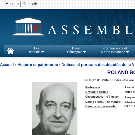
English
Deutsch
ASSEMBL
Les
Dans
Commissions et
députés
l'Hémicycle
autres instances
Accueil
Histoire et patrimoine
Notices et portraits des députés de la V
>
>
ROLAND B
Né le 12.05.1904 à Rodez (Aveyron
Profession
:
Avocat
Groupe politique
:
Indépen
Circonscription d'élection
:
Aveyron
Date de début de mandat
:
23.11.
Date de fin de mandat
:
09.10.1