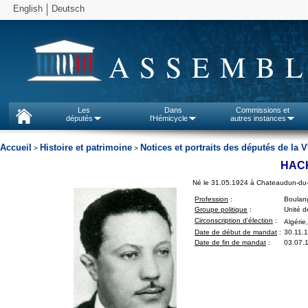
English
Deutsch
ASSEMBL
Les
Dans
Commissions et
députés
l'Hémicycle
autres instances
Accueil
Histoire et patrimoine
Notices et portraits des députés de la V
>
>
HAC
Né le 31.05.1924 à Chateaudun-du-
Profession
:
Boulan
Groupe politique
:
Unité d
Circonscription d'élection
:
Algérie
Date de début de mandat
:
30.11.
Date de fin de mandat
:
03.07.1