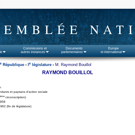
SEMBLÉE NAT
Commissions et
Documents
Europe
le
autres instances
parlementaires
et international
e
e
République
I
législature
M. Raymond Bouillol
>
>
RAYMOND BOUILLOL
n
dants et paysans d'action sociale
ème
circonscription)
1958
962 (fin de législature)