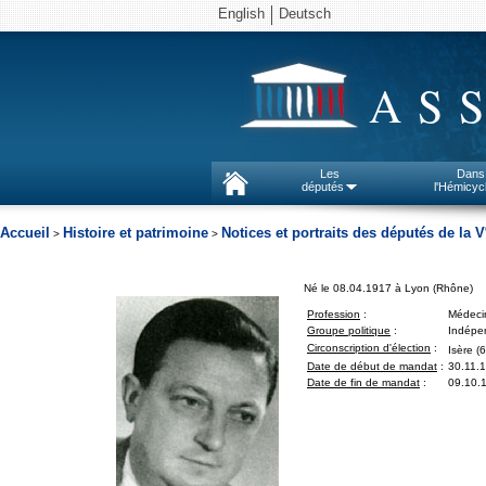
English
Deutsch
AS
Les
Dans
députés
l'Hémicyc
Accueil
Histoire et patrimoine
Notices et portraits des députés de la V
>
>
Né le 08.04.1917 à Lyon (Rhône)
Profession
:
Médeci
Groupe politique
:
Indépen
Circonscription d'élection
:
Isère (6
Date de début de mandat
:
30.11.
Date de fin de mandat
:
09.10.1