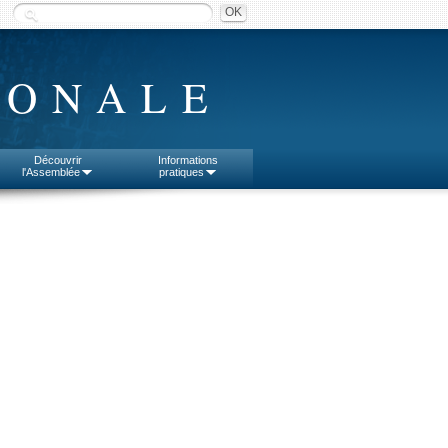
IONALE
Découvrir
Informations
l'Assemblée
pratiques