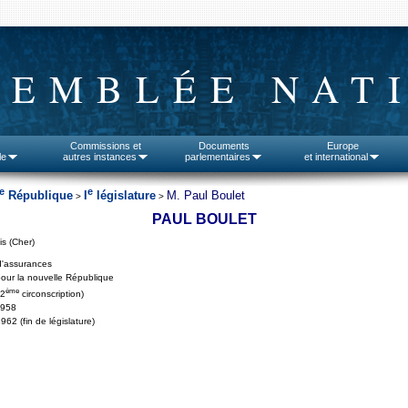
SEMBLÉE NAT
Commissions et
Documents
Europe
le
autres instances
parlementaires
et international
e
e
République
I
législature
M. Paul Boulet
>
>
PAUL BOULET
is (Cher)
d'assurances
our la nouvelle République
ème
(2
circonscription)
1958
962 (fin de législature)