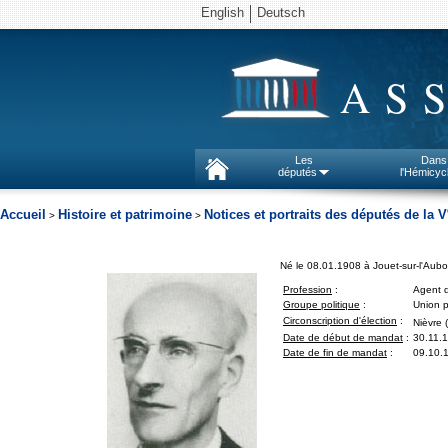
English
Deutsch
AS
Les
Dans
députés
l'Hémicyc
Accueil
Histoire et patrimoine
Notices et portraits des députés de la V
>
>
Né le 08.01.1908 à Jouet-sur-l'Aubo
Profession
:
Agent 
Groupe politique
:
Union p
Circonscription d'élection
:
Nièvre 
Date de début de mandat
:
30.11.
Date de fin de mandat
:
09.10.1