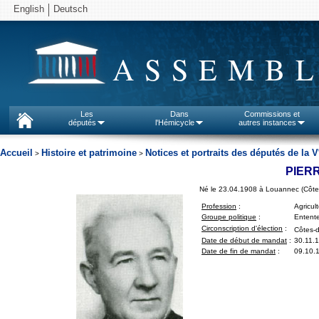
English
Deutsch
ASSEMBL
Les
Dans
Commissions et
députés
l'Hémicycle
autres instances
Accueil
Histoire et patrimoine
Notices et portraits des députés de la V
>
>
PIER
Né le 23.04.1908 à Louannec (Côte
Profession
:
Agricul
Groupe politique
:
Entent
Circonscription d'élection
:
Côtes-d
Date de début de mandat
:
30.11.
Date de fin de mandat
:
09.10.1