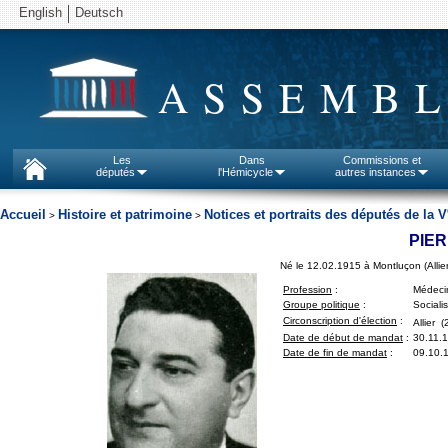
English
Deutsch
ASSEMBL
Les
Dans
Commissions et
députés
l'Hémicycle
autres instances
Accueil
Histoire et patrimoine
Notices et portraits des députés de la V
>
>
PIE
Né le 12.02.1915 à Montluçon (Allier
Profession
:
Médeci
Groupe politique
:
Sociali
Circonscription d'élection
:
Allier (
Date de début de mandat
:
30.11.
Date de fin de mandat
:
09.10.1