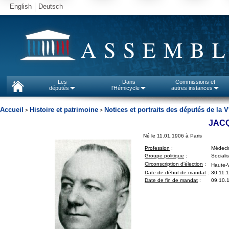
English
Deutsch
ASSEMBL
Les
Dans
Commissions et
députés
l'Hémicycle
autres instances
Accueil
Histoire et patrimoine
Notices et portraits des députés de la V
>
>
JAC
Né le 11.01.1906 à Paris
Profession
:
Médeci
Groupe politique
:
Sociali
Circonscription d'élection
:
Haute-
Date de début de mandat
:
30.11.
Date de fin de mandat
:
09.10.1