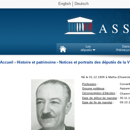
English
Deutsch
AS
Les
Dans
députés
l'Hémicyc
Accueil
Histoire et patrimoine
Notices et portraits des députés de la V
>
>
Né le 01.12.1906 à Matha (Charente
Profession
:
Conseil
Groupe politique
:
Apparen
Circonscription d'élection
:
Charent
Date de début de mandat
:
30.11.
Date de fin de mandat
:
09.10.1