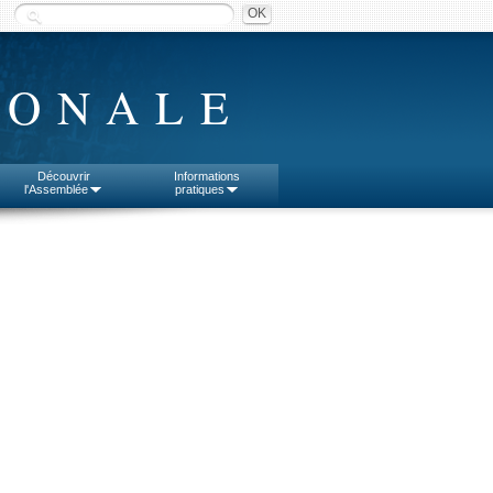
IONALE
Découvrir
Informations
l'Assemblée
pratiques