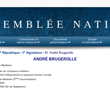
SEMBLÉE NAT
Commissions et
Documents
Europe
le
autres instances
parlementaires
et international
e
e
République
I
législature
M. André Brugerolle
>
>
ANDRÉ BRUGEROLLE
-Maritime)
ler du commerce extérieur
té Indépendants et paysans d'action sociale
ème
e-Maritime (3
circonscription)
1958
962 (fin de législature)