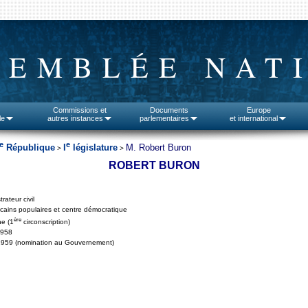
SEMBLÉE NAT
Commissions et
Documents
Europe
le
autres instances
parlementaires
et international
e
e
République
I
législature
M. Robert Buron
>
>
ROBERT BURON
rateur civil
cains populaires et centre démocratique
ère
e (1
circonscription)
1958
1959 (nomination au Gouvernement)