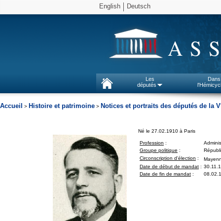
English
Deutsch
AS
Les
Dans
députés
l'Hémicyc
Accueil
Histoire et patrimoine
Notices et portraits des députés de la V
>
>
Né le 27.02.1910 à Paris
Profession
:
Administ
Groupe politique
:
Républi
Circonscription d'élection
:
Mayenn
Date de début de mandat
:
30.11.
Date de fin de mandat
:
08.02.