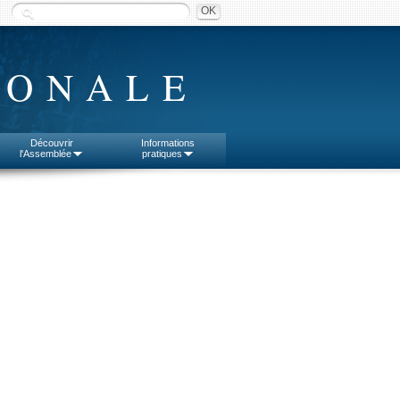
IONALE
Découvrir
Informations
l'Assemblée
pratiques