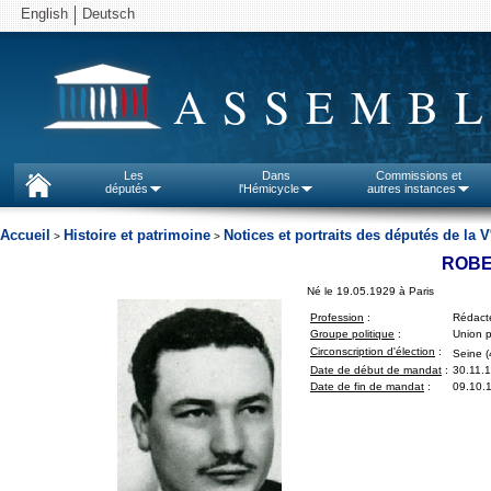
English
Deutsch
ASSEMBL
Les
Dans
Commissions et
députés
l'Hémicycle
autres instances
Accueil
Histoire et patrimoine
Notices et portraits des députés de la V
>
>
ROBE
Né le 19.05.1929 à Paris
Profession
:
Rédact
Groupe politique
:
Union p
Circonscription d'élection
:
Seine (
Date de début de mandat
:
30.11.
Date de fin de mandat
:
09.10.1