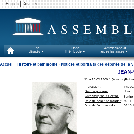
English
Deutsch
ASSEMBL
Les
Dans
Commissions et
députés
l'Hémicycle
autres instances
Accueil
Histoire et patrimoine
Notices et portraits des députés de la V
>
>
JEAN-
Né le 10.03.1900 à Quimper (Finistè
Profession
:
Inspect
Groupe politique
:
Union p
Circonscription d'élection
:
Sarthe 
Date de début de mandat
:
30.11.
Date de fin de mandat
:
09.10.1